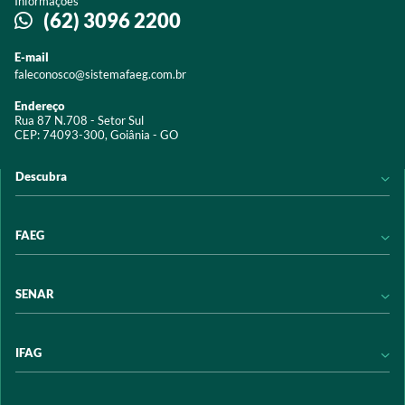
Informações
(62) 3096 2200
E-mail
faleconosco@sistemafaeg.com.br
Endereço
Rua 87 N.708 - Setor Sul
CEP: 74093-300, Goiânia - GO
Descubra
Notícias
FAEG
Acervo digital
Educação
Conheça a FAEG
SENAR
Programas e Serviços
Transparência
Eventos
Sindicatos
Conheça o SENAR
IFAG
Trabalhe conosco
Transparência
Políticas de privacidade
Política de Privacidade
Conheça o IFAG