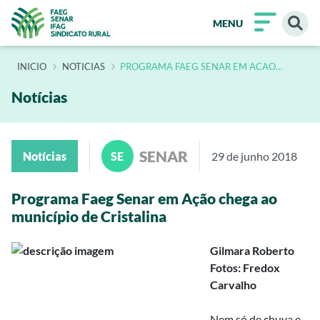
MENU
INÍCIO
NOTICIAS
PROGRAMA FAEG SENAR EM ACAO
CHEGA AO MUNICIPIO DE CRISTALINA
Notícias
SENAR
Notícias
SE
29 de junho 2018
Programa Faeg Senar em Ação chega ao
município de Cristalina
Gilmara Roberto
Fotos: Fredox
Carvalho
Nem só de chuva e