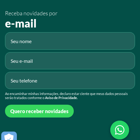
/sistemafaeg
Receba novidades por
Fluig
e-mail
Gmail
Ao encaminhar minhas informações, declaro estar ciente que meus dados pessoais
serão tratados conforme o
Aviso de Privacidade.
Quero receber novidades