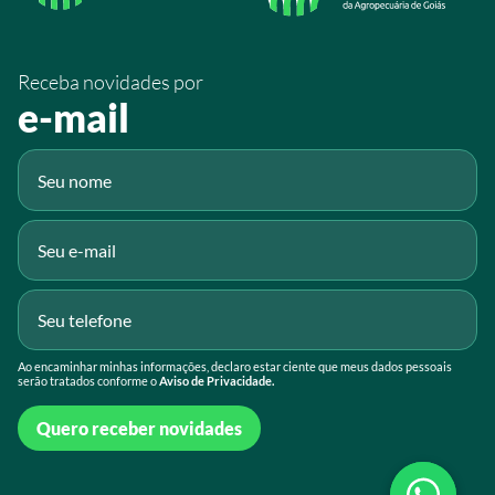
/SistemaFaeg
/sistemafaeg
Receba novidades por
Fluig
e-mail
Gmail
Ao encaminhar minhas informações, declaro estar ciente que meus dados pessoais
serão tratados conforme o
Aviso de Privacidade.
Quero receber novidades