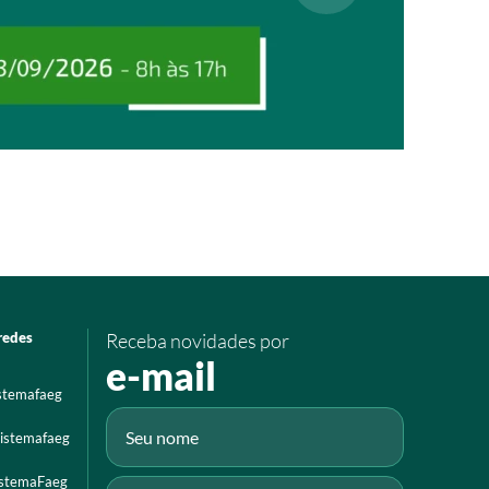
redes
Receba novidades por
e-mail
istemafaeg
istemafaeg
istemaFaeg