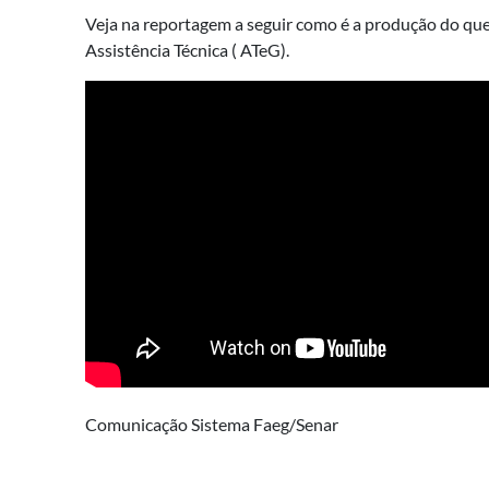
Veja na reportagem a seguir como é a produção do quei
Assistência Técnica ( ATeG).
Comunicação Sistema Faeg/Senar