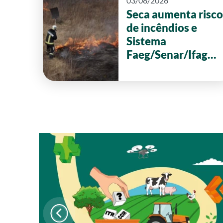
03/08/2026
Seca aumenta risco
de incêndios e
Sistema
Faeg/Senar/Ifag
reforça ações de
prevenção