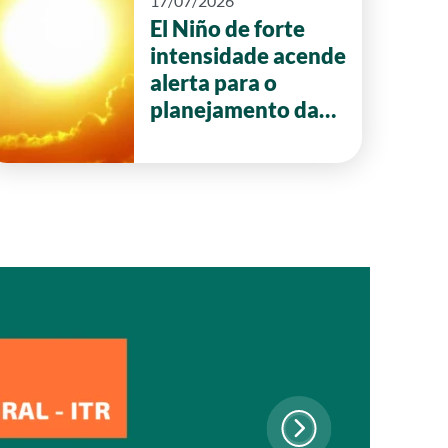
17/07/2026
El Niño de forte
intensidade acende
alerta para o
planejamento da
safra 2026/27 em
Goiás