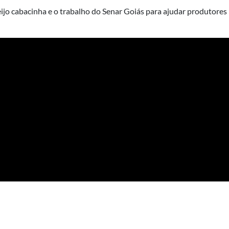
jo cabacinha e o trabalho do Senar Goiás para ajudar produtores ru