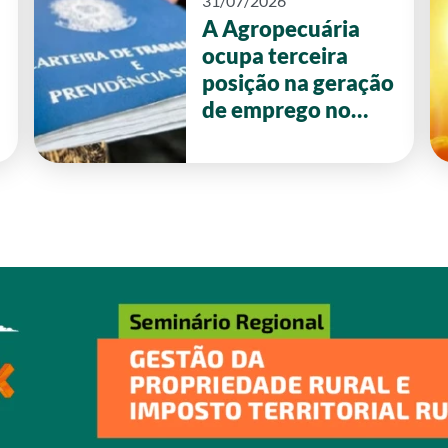
31/07/2026
A Agropecuária
ocupa terceira
posição na geração
de emprego no
primeiro semestre
de 2026 em Goiás.