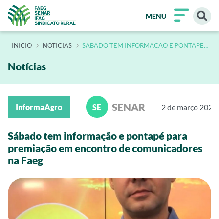
MENU
INÍCIO
NOTICIAS
SABADO TEM INFORMACAO E PONTAPE
PARA PREMIACAO EM ENCONTRO DE
COMUNICADORES NA FAEG
Notícias
SENAR
InformaAgro
SE
2 de março 2020
Sábado tem informação e pontapé para
premiação em encontro de comunicadores
na Faeg