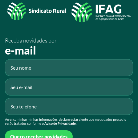
/sistemafaeg
/SistemaFaeg
/sistemafaeg
Receba novidades por
Fluig
e-mail
Gmail
Ao encaminhar minhas informações, declaro estar ciente que meus dados pessoais
serão tratados conforme o
Aviso de Privacidade.
Quero receber novidades