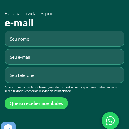
/sistemafaeg
Receba novidades por
Fluig
e-mail
Gmail
Ao encaminhar minhas informações, declaro estar ciente que meus dados pessoais
serão tratados conforme o
Aviso de Privacidade.
Quero receber novidades