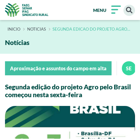
MENU
INÍCIO
NOTICIAS
SEGUNDA EDICAO DO PROJETO AGRO
PELO BRASIL COMECOU NESTA SEXTA
FEIRA
Notícias
Aproximação e assuntos do campo em alta
SE
Segunda edição do projeto Agro pelo Brasil
começou nesta sexta-feira