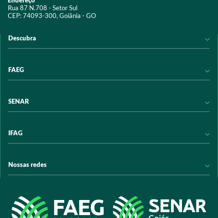
Endereço
Rua 87 N.708 - Setor Sul
CEP: 74093-300, Goiânia - GO
Descubra
Notícias
FAEG
Acervo digital
Educação
Conheça a FAEG
SENAR
Programas e Serviços
Transparência
Eventos
Sindicatos
Conheça o SENAR
IFAG
Trabalhe conosco
Transparência
Políticas de privacidade
Política de Privacidade
Conheça o IFAG
Nossas redes
Arrecadação
Programas e Serviços
Licitações
Publicações
/sistemafaeg
Acesso à Informação
@sistemafaeg