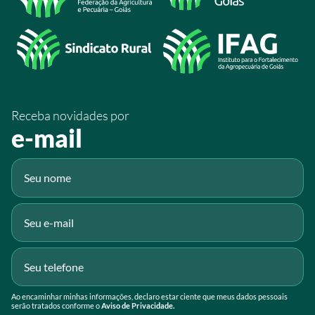
/SistemaFaeg
/sistemafaeg
/SistemaFaeg
/sistemafaeg
Receba novidades por
Fluig
e-mail
Gmail
Ao encaminhar minhas informações, declaro estar ciente que meus dados pessoais
serão tratados conforme o
Aviso de Privacidade.