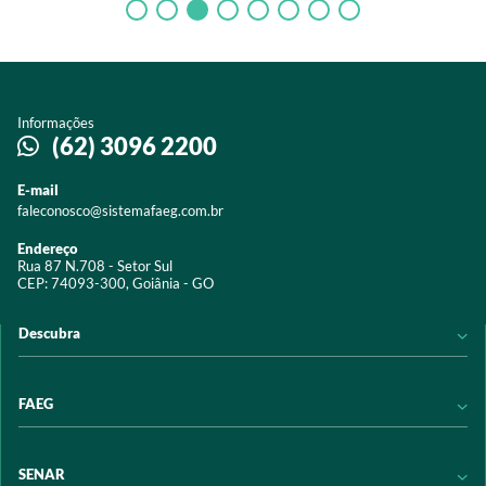
Informações
(62) 3096 2200
E-mail
faleconosco@sistemafaeg.com.br
Endereço
Rua 87 N.708 - Setor Sul
CEP: 74093-300, Goiânia - GO
Descubra
Notícias
FAEG
Acervo digital
Educação
Conheça a FAEG
SENAR
Programas e Serviços
Transparência