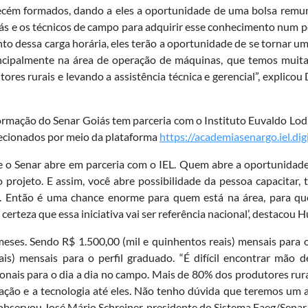
 recém formados, dando a eles a oportunidade de uma bolsa remu
ás e os técnicos de campo para adquirir esse conhecimento num p
to dessa carga horária, eles terão a oportunidade de se tornar u
rincipalmente na área de operação de máquinas, que temos mui
es rurais e levando a assistência técnica e gerencial”, explicou
mação do Senar Goiás tem parceria com o Instituto Euvaldo Lodi
lecionados por meio da plataforma
https://academiasenargo.iel.digi
e o Senar abre em parceria com o IEL. Quem abre a oportunidade 
 projeto. E assim, você abre possibilidade da pessoa capacitar, 
s. Então é uma chance enorme para quem está na área, para qu
 certeza que essa iniciativa vai ser referência nacional’, destacou
meses. Sendo R$ 1.500,00 (mil e quinhentos reais) mensais para o
is) mensais para o perfil graduado. “É difícil encontrar mão d
sionais para o dia a dia no campo. Mais de 80% dos produtores rur
ação e a tecnologia até eles. Não tenho dúvida que teremos um 
observou José Mário Schreiner, presidente do Sistema Faeg/Senar/