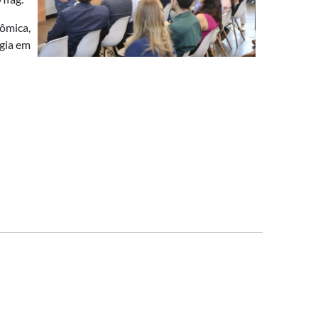
ômica,
ogia em