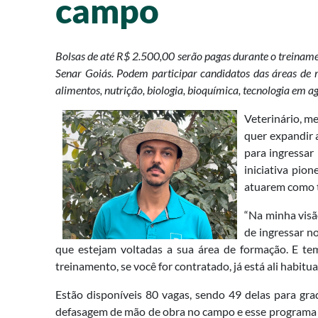
campo
Bolsas de até R$ 2.500,00 serão pagas durante o treinamen
Senar Goiás. Podem participar candidatos das áreas de m
alimentos, nutrição, biologia, bioquímica, tecnologia em a
Veterinário, m
quer expandir a
para ingressar
iniciativa pio
atuarem como t
“Na minha visã
de ingressar n
que estejam voltadas a sua área de formação. E te
treinamento, se você for contratado, já está ali habit
Estão disponíveis 80 vagas, sendo 49 delas para gr
defasagem de mão de obra no campo e esse programa é 