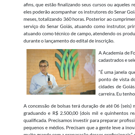
afins, que estão finalizando seus cursos ou aqueles
eles poderão acompanhar os instrutores do Senar Goi
meses, totalizando 360 horas. Posterior ao cumprimen
serviço do Senar Goiás, atuando como instrutor, p
atuando como técnico de campo, atendendo os produtor
durante o lançamento do edital de inscrição.
A Academia de For
cadastrados e se
“É uma janela qu
ponto de vista do
cidades de Goiá
carreira. Eu tenho
A concessão de bolsas terá duração de até 06 (seis) 
graduando e R$ 2.500,00 (dois mil e quinhentos rea
qualificada. Precisamos investir para preparar profis
pequenos e médios. Precisam que a gente leve a inov
muito grande com a preparação desses profissionais”, 