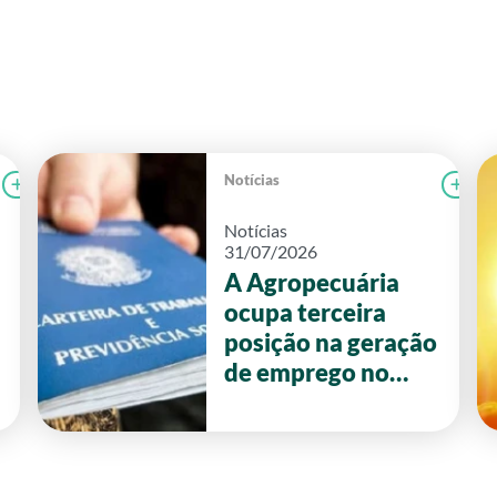
Notícias
Ler notícia
FAEG
Le
Notícias
31/07/2026
A Agropecuária
ocupa terceira
posição na geração
de emprego no
primeiro semestre
de 2026 em Goiás.