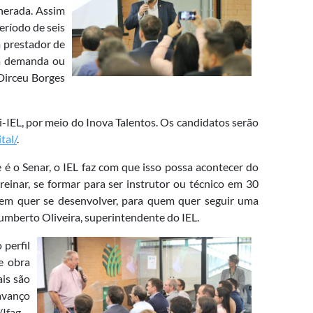
nerada. Assim
eríodo de seis
m prestador de
ta demanda ou
 Dirceu Borges
-IEL, por meio do Inova Talentos. Os candidatos serão
tal/
.
é o Senar, o IEL faz com que isso possa acontecer do
treinar, se formar para ser instrutor ou técnico em 30
em quer se desenvolver, para quem quer seguir uma
 Humberto Oliveira, superintendente do IEL.
 perfil
e obra
ais são
avanço
Ifag.