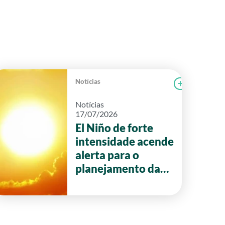
Notícias
r notícia
FAEG
Ler notícia
Notícias
17/07/2026
El Niño de forte
intensidade acende
alerta para o
planejamento da
safra 2026/27 em
Goiás