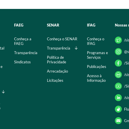
FAEG
SENAR
IFAG
Nossas 
Conheça a
Conheça o SENAR
Conheça o
/s
FAEG
IFAG
tal
Transparência
@s
Transparência
Programas e
Política de
Serviços
Sindicatos
Privacidade
/S
 e
Publicações
Arrecadação
/s
Acesso à
Licitações
Informação
/S
/s
e
e
Flu
Gm