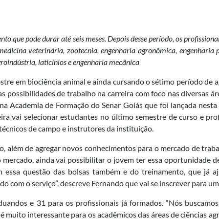
to que pode durar até seis meses. Depois desse período, os profission
edicina veterinária, zootecnia, engenharia agronômica, engenharia pe
groindústria, laticínios e engenharia mecânica
estre em biociência animal e ainda cursando o sétimo período de
s possibilidades de trabalho na carreira com foco nas diversas áre
 na Academia de Formação do Senar Goiás que foi lançada nesta t
neira vai selecionar estudantes no último semestre de curso e pro
écnicos de campo e instrutores da instituição.
o, além de agregar novos conhecimentos para o mercado de trabal
o mercado, ainda vai possibilitar o jovem ter essa oportunidade
m essa questão das bolsas também e do treinamento, que já a
uado com o serviço”, descreve Fernando que vai se inscrever para u
aduandos e 31 para os profissionais já formados. “Nós buscamo
muito interessante para os acadêmicos das áreas de ciências agr