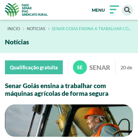
MENU
INÍCIO
NOTICIAS
SENAR GOIAS ENSINA A TRABALHAR COM
MAQUINAS AGRICOLAS DE FORMA
SEGURA
Notícias
SENAR
Qualificação gratuita
SE
20 de j
Senar Goiás ensina a trabalhar com
máquinas agrícolas de forma segura