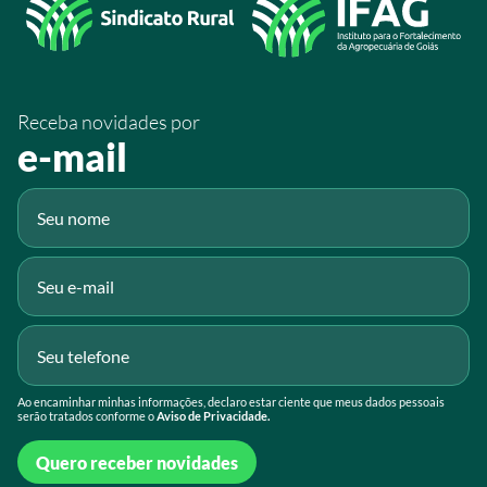
/sistemafaeg
/SistemaFaeg
/sistemafaeg
Receba novidades por
Fluig
e-mail
Gmail
Ao encaminhar minhas informações, declaro estar ciente que meus dados pessoais
serão tratados conforme o
Aviso de Privacidade.
Quero receber novidades