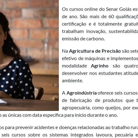
Os cursos online do Senar Goiás es
de ano. São mais de 60 qualificaç
certificação e é totalmente gratu
trabalham inovação, sustentabilid
emissão de carbono.
Na
Agricultura de Precisão
são set
efetivo de máquinas e implementos 
modalidade
Agrinho
são quatr
desenvolver nos estudantes atitud
ambiente.
A
Agroindústria
oferece seis curso
de fabricação de produtos que 
agropecuária, como queijos, por e
o as únicas com data específica para início durante o ano.
 para prevenir acidentes e doenças relacionadas ao trabalho rura
 seis cursos sobre os sistemas integrados lavoura, pecuária e 