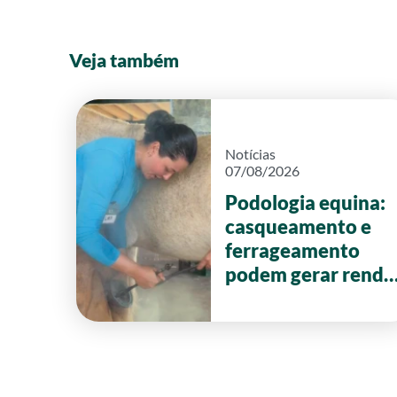
Veja também
Notícias
07/08/2026
Podologia equina:
casqueamento e
ferrageamento
podem gerar renda
de até R$ 20 mil
por mês