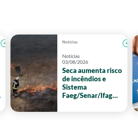
Notícias
Ler notícia
FAEG
Le
Notícias
03/08/2026
Seca aumenta risco
de incêndios e
Sistema
Faeg/Senar/Ifag
reforça ações de
prevenção