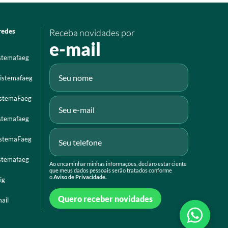
redes
Receba novidades por
e-mail
istemafaeg
istemafaeg
istemaFaeg
istemafaeg
istemaFaeg
istemafaeg
Ao encaminhar minhas informações, declaro estar ciente
que meus dados pessoais serão tratados conforme
o
Aviso de Privacidade.
ig
Quero receber novidades
ail