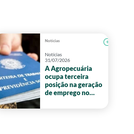
Notícias
r notícia
FAEG
Ler notícia
Notícias
31/07/2026
A Agropecuária
ocupa terceira
posição na geração
de emprego no
primeiro semestre
de 2026 em Goiás.