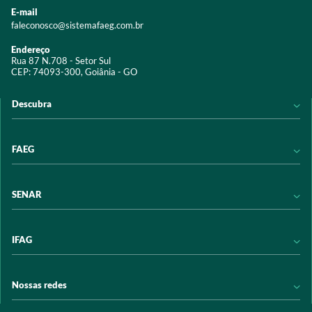
E-mail
faleconosco@sistemafaeg.com.br
Endereço
Rua 87 N.708 - Setor Sul
CEP: 74093-300, Goiânia - GO
Descubra
Notícias
FAEG
Acervo digital
Educação
Conheça a FAEG
SENAR
Programas e Serviços
Transparência
Eventos
Sindicatos
Conheça o SENAR
IFAG
Trabalhe conosco
Transparência
Políticas de privacidade
Política de Privacidade
Conheça o IFAG
Nossas redes
Arrecadação
Programas e Serviços