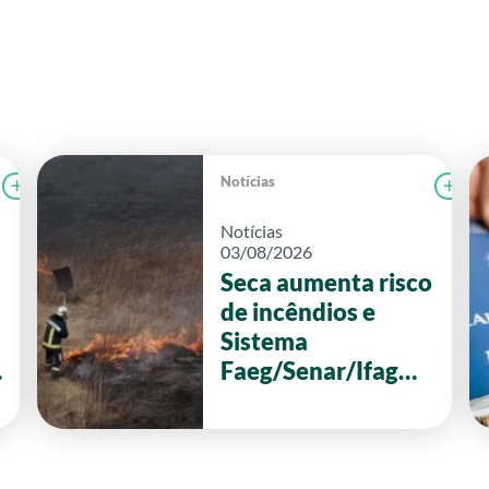
Notícias
Ler notícia
CAMPOLAB
Le
Notícias
03/08/2026
Seca aumenta risco
de incêndios e
Sistema
Faeg/Senar/Ifag
reforça ações de
prevenção