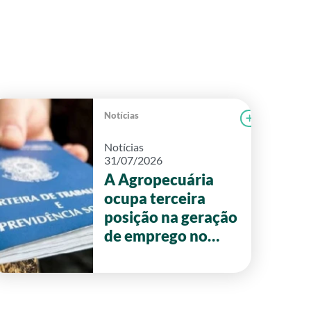
Notícias
r notícia
CAMPOLAB
Ler notícia
Notícias
31/07/2026
A Agropecuária
ocupa terceira
posição na geração
de emprego no
primeiro semestre
de 2026 em Goiás.