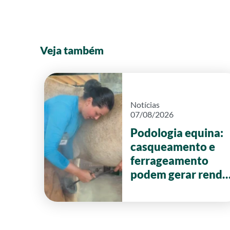
Veja também
Notícias
07/08/2026
Podologia equina:
casqueamento e
ferrageamento
podem gerar renda
de até R$ 20 mil
por mês