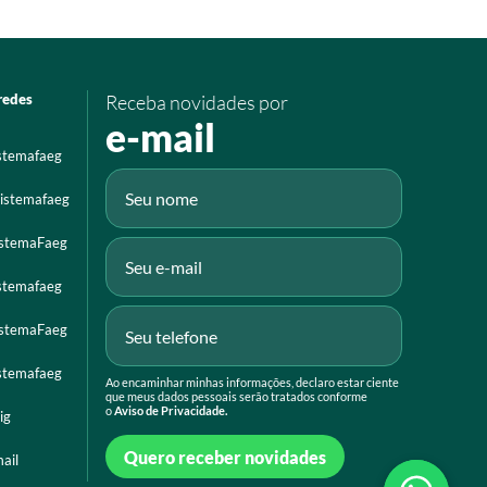
redes
Receba novidades por
e-mail
istemafaeg
istemafaeg
istemaFaeg
istemafaeg
istemaFaeg
istemafaeg
Ao encaminhar minhas informações, declaro estar ciente
que meus dados pessoais serão tratados conforme
o
Aviso de Privacidade.
ig
Quero receber novidades
ail