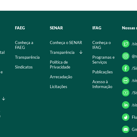
FAEG
SENAR
IFAG
Nossas 
Conheça a
Conheça o SENAR
Conheça o
/s
FAEG
IFAG
tal
Transparência
@s
Transparência
Programas e
Política de
Serviços
Sindicatos
Privacidade
/S
 e
Publicações
Arrecadação
/s
Acesso à
Licitações
Informação
/S
/s
e
e
Flu
Gm