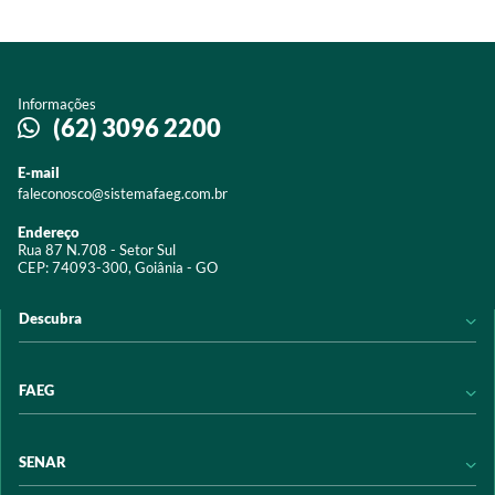
Informações
(62) 3096 2200
E-mail
faleconosco@sistemafaeg.com.br
Endereço
Rua 87 N.708 - Setor Sul
CEP: 74093-300, Goiânia - GO
Descubra
Notícias
FAEG
Acervo digital
Educação
Conheça a FAEG
SENAR
Programas e Serviços
Transparência