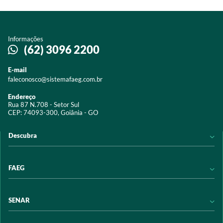
Informações
(62) 3096 2200
E-mail
faleconosco@sistemafaeg.com.br
Endereço
Rua 87 N.708 - Setor Sul
CEP: 74093-300, Goiânia - GO
Descubra
Notícias
FAEG
Acervo digital
Educação
Conheça a FAEG
SENAR
Programas e Serviços
Transparência
Eventos
Sindicatos
Conheça o SENAR