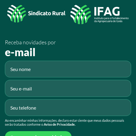
/sistemafaeg
/SistemaFaeg
/sistemafaeg
Receba novidades por
Fluig
e-mail
Gmail
Ao encaminhar minhas informações, declaro estar ciente que meus dados pessoais
serão tratados conforme o
Aviso de Privacidade.