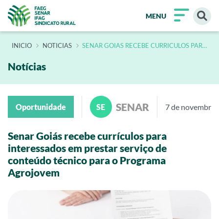
MENU
INÍCIO
NOTICIAS
SENAR GOIAS RECEBE CURRICULOS PARA
INTERESSADOS EM PRESTAR SERVICO DE
CONTEUDO TECNICO PARA O PROGRAMA
AGROJOVEM
Notícias
SENAR
Oportunidade
SE
7 de novembro
Senar Goiás recebe currículos para
interessados em prestar serviço de
conteúdo técnico para o Programa
Agrojovem