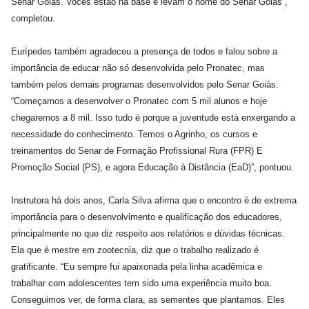
Senar Goiás. Vocês estão na base e levam o nome do Senar Goiás”,
completou.
Eurípedes também agradeceu a presença de todos e falou sobre a
importância de educar não só desenvolvida pelo Pronatec, mas
também pelos demais programas desenvolvidos pelo Senar Goiás.
“Começamos a desenvolver o Pronatec com 5 mil alunos e hoje
chegaremos a 8 mil. Isso tudo é porque a juventude está enxergando a
necessidade do conhecimento. Temos o Agrinho, os cursos e
treinamentos do Senar de Formação Profissional Rura (FPR) E
Promoção Social (PS), e agora Educação à Distância (EaD)”, pontuou.
Instrutora há dois anos, Carla Silva afirma que o encontro é de extrema
importância para o desenvolvimento e qualificação dos educadores,
principalmente no que diz respeito aos relatórios e dúvidas técnicas.
Ela que é mestre em zootecnia, diz que o trabalho realizado é
gratificante. “Eu sempre fui apaixonada pela linha acadêmica e
trabalhar com adolescentes tem sido uma experiência muito boa.
Conseguimos ver, de forma clara, as sementes que plantamos. Eles