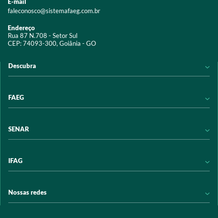
E-mail
faleconosco@sistemafaeg.com.br
Endereço
Rua 87 N.708 - Setor Sul
CEP: 74093-300, Goiânia - GO
Descubra
Notícias
FAEG
Acervo digital
Educação
Conheça a FAEG
SENAR
Programas e Serviços
Transparência
Eventos
Sindicatos
Conheça o SENAR
IFAG
Trabalhe conosco
Transparência
Políticas de privacidade
Política de Privacidade
Conheça o IFAG
Nossas redes
Arrecadação
Programas e Serviços
Licitações
Publicações
/sistemafaeg