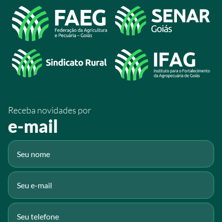
Acesso à Informação
@sistemafaeg
/SistemaFaeg
/sistemafaeg
/SistemaFaeg
/sistemafaeg
Receba novidades por
Fluig
e-mail
Gmail