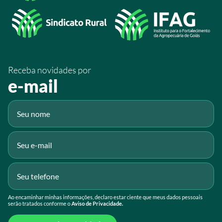
/sistemafaeg
/SistemaFaeg
/sistemafaeg
Receba novidades por
Fluig
e-mail
Gmail
Ao encaminhar minhas informações, declaro estar ciente que meus dados pessoais
serão tratados conforme o
Aviso de Privacidade.