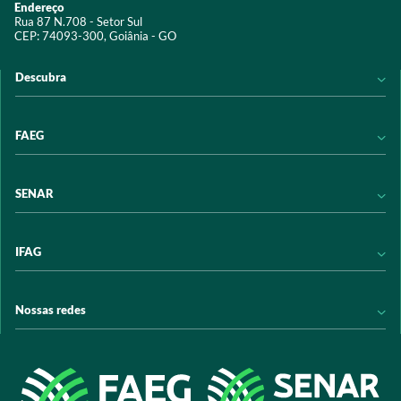
Endereço
Rua 87 N.708 - Setor Sul
CEP: 74093-300, Goiânia - GO
Descubra
Notícias
FAEG
Acervo digital
Educação
Conheça a FAEG
SENAR
Programas e Serviços
Transparência
Eventos
Sindicatos
Conheça o SENAR
IFAG
Trabalhe conosco
Transparência
Políticas de privacidade
Política de Privacidade
Conheça o IFAG
Nossas redes
Arrecadação
Programas e Serviços
Licitações
Publicações
/sistemafaeg
Acesso à Informação
@sistemafaeg