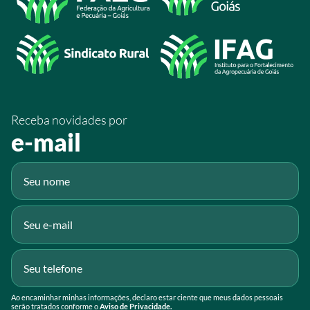
/SistemaFaeg
/sistemafaeg
/SistemaFaeg
/sistemafaeg
Receba novidades por
Fluig
e-mail
Gmail
Ao encaminhar minhas informações, declaro estar ciente que meus dados pessoais
serão tratados conforme o
Aviso de Privacidade.