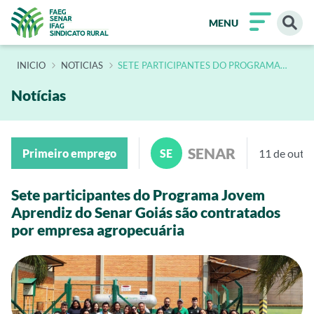
MENU
INÍCIO
NOTICIAS
SETE PARTICIPANTES DO PROGRAMA
JOVEM APRENDIZ DO SENAR GOIAS SAO
CONTRATADOS POR EMPRESA
AGROPECUARIA
Notícias
SENAR
Primeiro emprego
SE
11 de outu
Sete participantes do Programa Jovem
Aprendiz do Senar Goiás são contratados
por empresa agropecuária