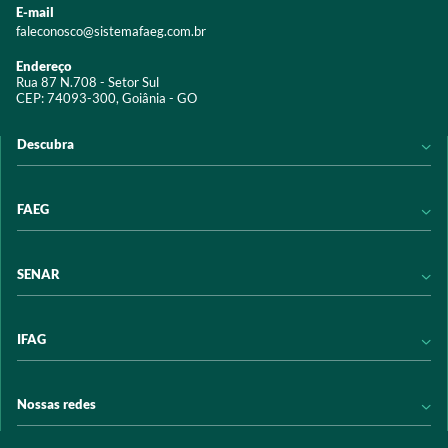
E-mail
faleconosco@sistemafaeg.com.br
Endereço
Rua 87 N.708 - Setor Sul
CEP: 74093-300, Goiânia - GO
Descubra
Notícias
FAEG
Acervo digital
Educação
Conheça a FAEG
SENAR
Programas e Serviços
Transparência
Eventos
Sindicatos
Conheça o SENAR
IFAG
Trabalhe conosco
Transparência
Políticas de privacidade
Política de Privacidade
Conheça o IFAG
Nossas redes
Arrecadação
Programas e Serviços
Licitações
Publicações