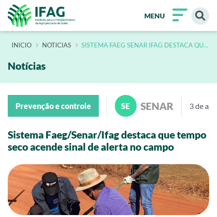
MENU
INÍCIO
NOTICIAS
SISTEMA FAEG SENAR IFAG DESTACA QUE
TEMPO SECO ACENDE SINAL DE ALERTA
NO CAMPO
Notícias
SENAR
Prevenção e controle
SE
3 de ag
Sistema Faeg/Senar/Ifag destaca que tempo
seco acende sinal de alerta no campo