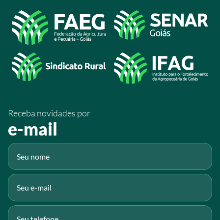
/sistemafaeg
Acesso à Informação
@sistemafaeg
/SistemaFaeg
/sistemafaeg
/SistemaFaeg
/sistemafaeg
Receba novidades por
Fluig
e-mail
Gmail