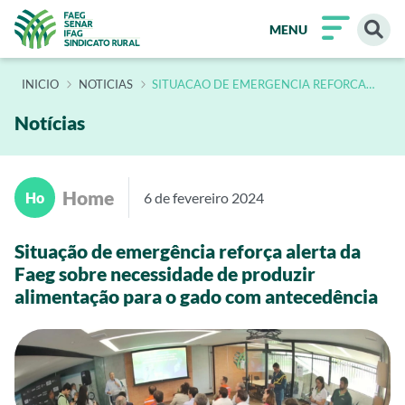
MENU
INÍCIO
NOTICIAS
SITUACAO DE EMERGENCIA REFORCA
ALERTA DA FAEG SOBRE NECESSIDADE
DE PRODUZIR ALIMENTACAO PARA O
GADO COM ANTECEDENCIA
Notícias
Home
Ho
6 de fevereiro 2024
Situação de emergência reforça alerta da
Faeg sobre necessidade de produzir
alimentação para o gado com antecedência