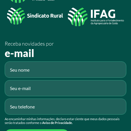
/SistemaFaeg
/sistemafaeg
/SistemaFaeg
/sistemafaeg
Receba novidades por
Fluig
e-mail
Gmail
Ao encaminhar minhas informações, declaro estar ciente que meus dados pessoais
serão tratados conforme o
Aviso de Privacidade.