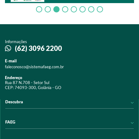
Informações
(62) 3096 2200
E-mail
faleconosco@sistemafaeg.com.br
Endereço
Rua 87 N.708 - Setor Sul
CEP: 74093-300, Goiânia - GO
Descubra
Notícias
FAEG
Acervo digital
Educação
Conheça a FAEG