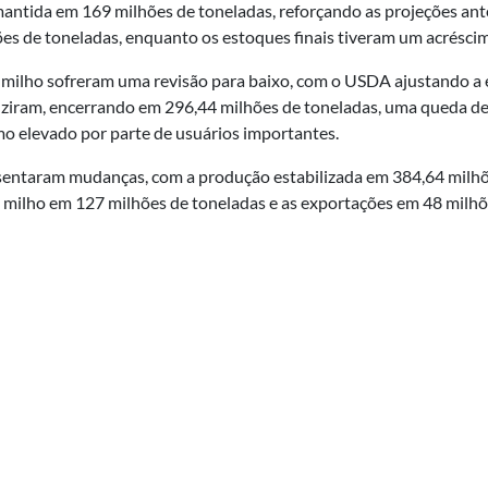
i mantida em 169 milhões de toneladas, reforçando as projeções an
es de toneladas, enquanto os estoques finais tiveram um acrésci
de milho sofreram uma revisão para baixo, com o USDA ajustando a 
duziram, encerrando em 296,44 milhões de toneladas, uma queda d
mo elevado por parte de usuários importantes.
esentaram mudanças, com a produção estabilizada em 384,64 milh
 milho em 127 milhões de toneladas e as exportações em 48 milhõe