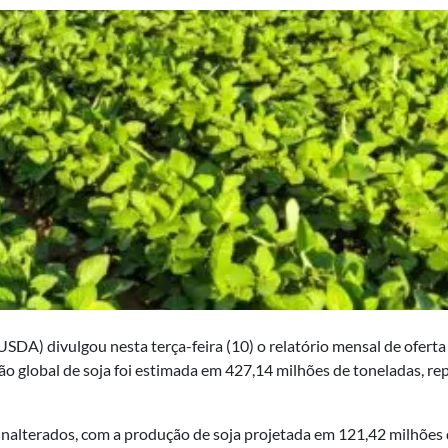
DA) divulgou nesta terça-feira (10) o relatório mensal de oferta
ão global de soja foi estimada em 427,14 milhões de toneladas, 
alterados, com a produção de soja projetada em 121,42 milhões d