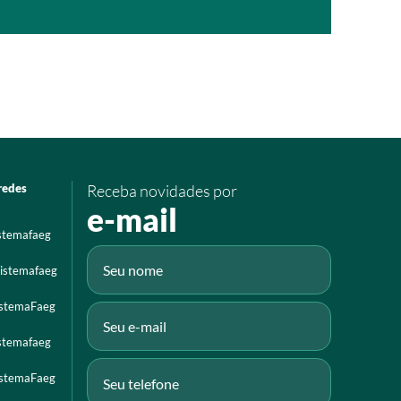
redes
Receba novidades por
e-mail
istemafaeg
istemafaeg
istemaFaeg
istemafaeg
istemaFaeg