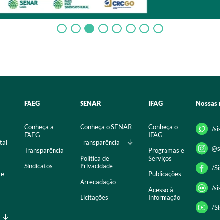
FAEG
SENAR
IFAG
Nossas 
Conheça a
Conheça o SENAR
Conheça o
/s
FAEG
IFAG
tal
Transparência
@s
Transparência
Programas e
Política de
Serviços
Sindicatos
Privacidade
/S
 e
Publicações
Arrecadação
/s
Acesso à
Licitações
Informação
/S