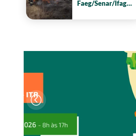
Faeg/Senar/Ifag
reforça ações de
prevenção