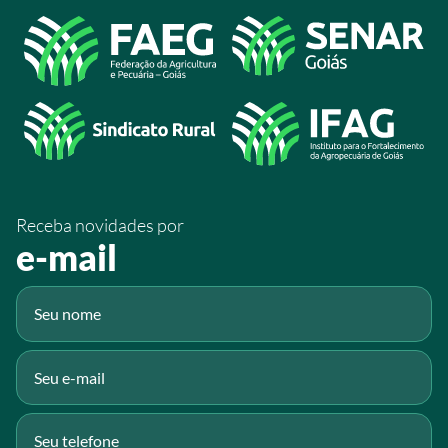
Acesso à Informação
@sistemafaeg
/SistemaFaeg
/sistemafaeg
/SistemaFaeg
/sistemafaeg
Receba novidades por
Fluig
e-mail
Gmail