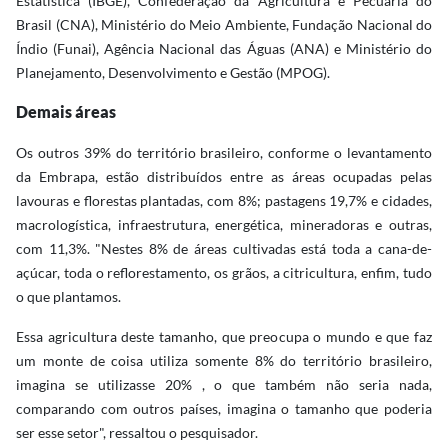
Estatística (IBGE), Confederação da Agricultura e Pecuária do
Brasil (CNA), Ministério do Meio Ambiente, Fundação Nacional do
Índio (Funai), Agência Nacional das Águas (ANA) e Ministério do
Planejamento, Desenvolvimento e Gestão (MPOG).
Demais áreas
Os outros 39% do território brasileiro, conforme o levantamento
da Embrapa, estão distribuídos entre as áreas ocupadas pelas
lavouras e florestas plantadas, com 8%; pastagens 19,7% e cidades,
macrologística, infraestrutura, energética, mineradoras e outras,
com 11,3%. "Nestes 8% de áreas cultivadas está toda a cana-de-
açúcar, toda o reflorestamento, os grãos, a citricultura, enfim, tudo
o que plantamos.
Essa agricultura deste tamanho, que preocupa o mundo e que faz
um monte de coisa utiliza somente 8% do território brasileiro,
imagina se utilizasse 20% , o que também não seria nada,
comparando com outros países, imagina o tamanho que poderia
ser esse setor", ressaltou o pesquisador.