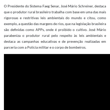
O Presidente do Sistema Faeg Senar, José Mário Schreiner, destaca
que o produtor rural brasileiro trabalha com base em uma das mais
rigorosas e restritivas leis ambientais do mundo e citou, como
exemplo, a questão das margens de rios, que na legislação brasileira
são definidas como APPs, onde é proibido o cultivo. José Mário
parabeniza o produtor rural pelo respeito às leis ambientais e
destaca as campanhas educativas e de prevenção realizadas em
parceria com a Polícia militar e o corpo de bombeiros.