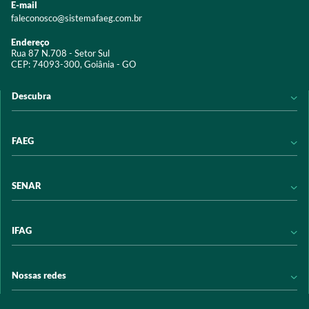
E-mail
faleconosco@sistemafaeg.com.br
Endereço
Rua 87 N.708 - Setor Sul
CEP: 74093-300, Goiânia - GO
Descubra
Notícias
FAEG
Acervo digital
Educação
Conheça a FAEG
SENAR
Programas e Serviços
Transparência
Eventos
Sindicatos
Conheça o SENAR
IFAG
Trabalhe conosco
Transparência
Políticas de privacidade
Política de Privacidade
Conheça o IFAG
Nossas redes
Arrecadação
Programas e Serviços
Licitações
Publicações
/sistemafaeg