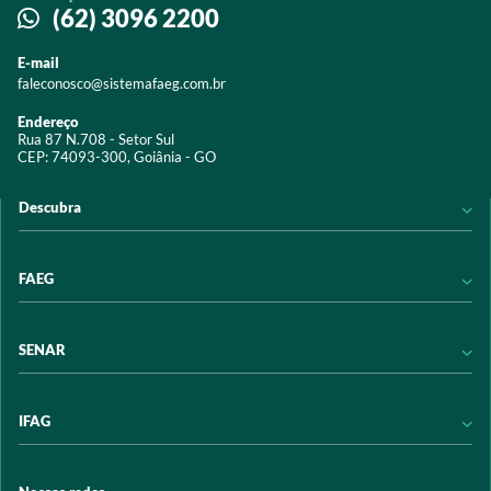
(62) 3096 2200
E-mail
faleconosco@sistemafaeg.com.br
Endereço
Rua 87 N.708 - Setor Sul
CEP: 74093-300, Goiânia - GO
Descubra
Notícias
FAEG
Acervo digital
Educação
Conheça a FAEG
SENAR
Programas e Serviços
Transparência
Eventos
Sindicatos
Conheça o SENAR
IFAG
Trabalhe conosco
Transparência
Políticas de privacidade
Política de Privacidade
Conheça o IFAG