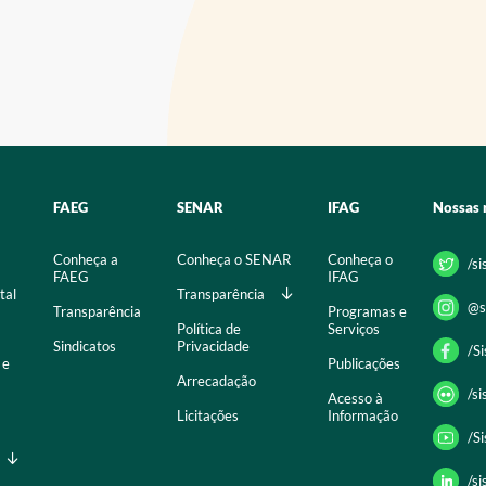
FAEG
SENAR
IFAG
Nossas 
Conheça a
Conheça o SENAR
Conheça o
/s
FAEG
IFAG
tal
Transparência
@s
Transparência
Programas e
Política de
Serviços
Sindicatos
Privacidade
/S
 e
Publicações
Arrecadação
/s
Acesso à
Licitações
Informação
/S
/s