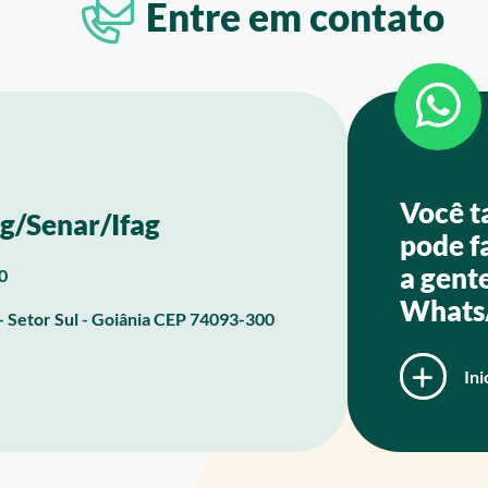
Entre em contato
Você 
g/Senar/Ifag
pode f
a gent
0
Whats
- Setor Sul - Goiânia CEP 74093-300
Ini