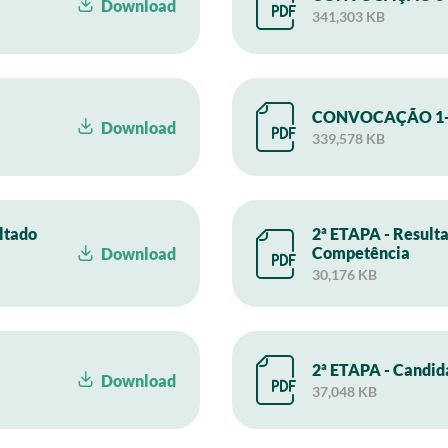
Download
341,303 KB
CONVOCAÇÃO 1-
Download
339,578 KB
ltado
2ª ETAPA - Result
Competência
Download
30,176 KB
2ª ETAPA - Candid
Download
37,048 KB