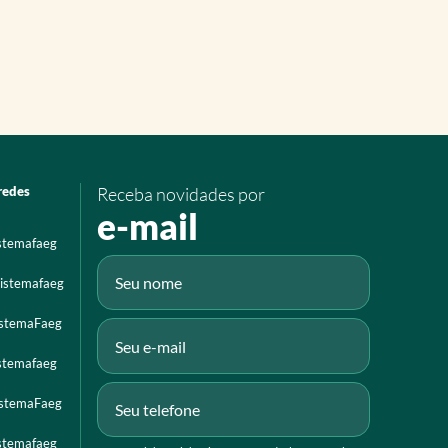
redes
Receba novidades por
e-mail
istemafaeg
istemafaeg
istemaFaeg
istemafaeg
istemaFaeg
istemafaeg