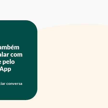
também
alar com
e pelo
App
ciar conversa