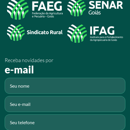
Acesso à Informação
@sistemafaeg
/SistemaFaeg
/sistemafaeg
/SistemaFaeg
/sistemafaeg
Receba novidades por
Fluig
e-mail
Gmail