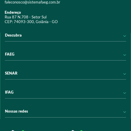
faleconosco@sistemafaeg.com.br
Endereço
Rua 87 N.708 - Setor Sul
CEP: 74093-300, Goiânia - GO
Descubra
Notícias
FAEG
Acervo digital
Educação
Conheça a FAEG
SENAR
Programas e Serviços
Transparência
Eventos
Sindicatos
Conheça o SENAR
IFAG
Trabalhe conosco
Transparência
Políticas de privacidade
Política de Privacidade
Conheça o IFAG
Nossas redes
Arrecadação
Programas e Serviços
Licitações
Publicações
/sistemafaeg