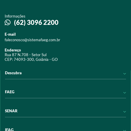
Informações
(62) 3096 2200
E-mail
faleconosco@sistemafaeg.com.br
Endereço
Rua 87 N.708 - Setor Sul
CEP: 74093-300, Goiânia - GO
Descubra
Notícias
FAEG
Acervo digital
Educação
Conheça a FAEG
SENAR
Programas e Serviços
Transparência
Eventos
Sindicatos
Conheça o SENAR
IFAG