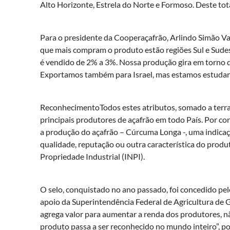
Alto Horizonte, Estrela do Norte e Formoso. Deste to
Para o presidente da Cooperaçafrão, Arlindo Simão V
que mais compram o produto estão regiões Sul e Sude
é vendido de 2% a 3%. Nossa produção gira em torno d
Exportamos também para Israel, mas estamos estudan
ReconhecimentoTodos estes atributos, somado a terra fé
principais produtores de açafrão em todo País. Por con
a produção do açafrão – Cúrcuma Longa -, uma indicaçã
qualidade, reputação ou outra característica do produt
Propriedade Industrial (INPI).
O selo, conquistado no ano passado, foi concedido pe
apoio da Superintendência Federal de Agricultura de 
agrega valor para aumentar a renda dos produtores, nã
produto passa a ser reconhecido no mundo inteiro”, p