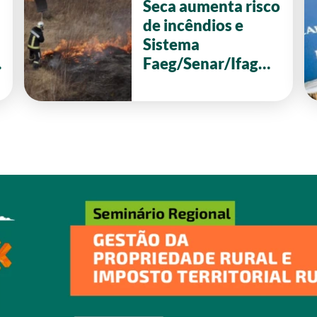
Seca aumenta risco
de incêndios e
Sistema
Faeg/Senar/Ifag
reforça ações de
prevenção