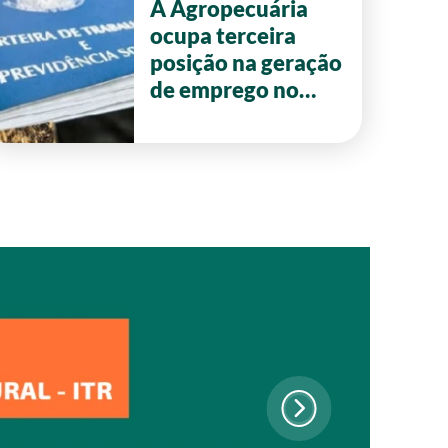
A Agropecuária
ocupa terceira
posição na geração
de emprego no
primeiro semestre
de 2026 em Goiás.