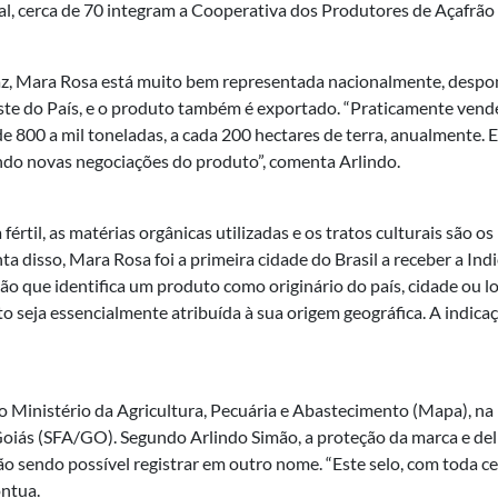
tal, cerca de 70 integram a Cooperativa dos Produtores de Açafrã
az, Mara Rosa está muito bem representada nacionalmente, despon
ste do País, e o produto também é exportado. “Praticamente vend
e 800 a mil toneladas, a cada 200 hectares de terra, anualmente.
do novas negociações do produto”, comenta Arlindo.
rtil, as matérias orgânicas utilizadas e os tratos culturais são o
ta disso, Mara Rosa foi a primeira cidade do Brasil a receber a In
o que identifica um produto como originário do país, cidade ou l
o seja essencialmente atribuída à sua origem geográfica. A indicaç
lo Ministério da Agricultura, Pecuária e Abastecimento (Mapa), na
Goiás (SFA/GO). Segundo Arlindo Simão, a proteção da marca e del
o sendo possível registrar em outro nome. “Este selo, com toda c
ontua.