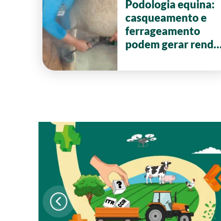
Podologia equina:
casqueamento e
ferrageamento
podem gerar renda
de até R$ 20 mil
por mês