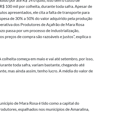
dido por até R$ 14 o quilo, isso sem o custo de
R$ 100 mil por colheita, durante toda safra. Apesar de
os apresentados, ele cita a falta de transporte para
m despesa de 30% a 50% do valor adquirido pela produção
perativa dos Produtores de Açafrão de Mara Rosa
zo passa por um processo de industrialização,
s preços de compra são razoáveis e justos”, explica o
A colheita começa em maio e vai até setembro, por isso,
 durante toda safra, variam bastante, chegando até
tante, mas ainda assim, tenho lucro. A média do valor de
nicípio de Mara Rosa é tido como a capital do
produtores, espalhados nos municípios de Amaralina,