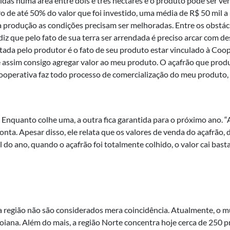
uídas numa área entre dois e três hectares e o produto pode ser ven
o de até 50% do valor que foi investido, uma média de R$ 50 mil a 
a produção as condições precisam ser melhoradas. Entre os obstácul
le diz que pelo fato de sua terra ser arrendada é preciso arcar co
ada pelo produtor é o fato de seu produto estar vinculado à Coo
assim consigo agregar valor ao meu produto. O açafrão que produ
ooperativa faz todo processo de comercialização do meu produto, o
 Enquanto colhe uma, a outra fica garantida para o próximo ano. “
nta. Apesar disso, ele relata que os valores de venda do açafrão,
nal do ano, quando o açafrão foi totalmente colhido, o valor cai bas
a região não são considerados mera coincidência. Atualmente, o mu
iana. Além do mais, a região Norte concentra hoje cerca de 250 