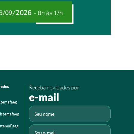
redes
Receba novidades por
e-mail
istemafaeg
istemafaeg
istemaFaeg