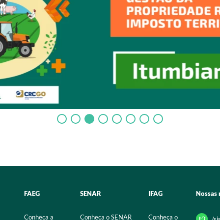
FAEG
SENAR
IFAG
Nossas 
Conheça a
Conheça o SENAR
Conheça o
/s