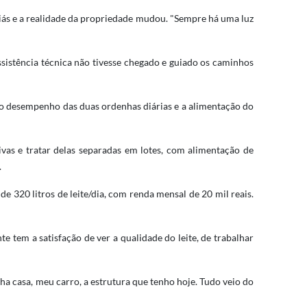
iás e a realidade da propriedade mudou. "Sempre há uma luz
sistência técnica não tivesse chegado e guiado os caminhos
 o desempenho das duas ordenhas diárias e a alimentação do
tivas e tratar delas separadas em lotes, com alimentação de
.
e 320 litros de leite/dia, com renda mensal de 20 mil reais.
nte tem a satisfação de ver a qualidade do leite, de trabalhar
ha casa, meu carro, a estrutura que tenho hoje. Tudo veio do