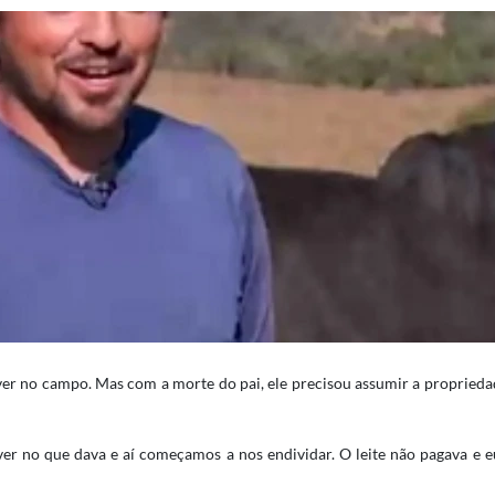
er no campo. Mas com a morte do pai, ele precisou assumir a proprieda
er no que dava e aí começamos a nos endividar. O leite não pagava e e