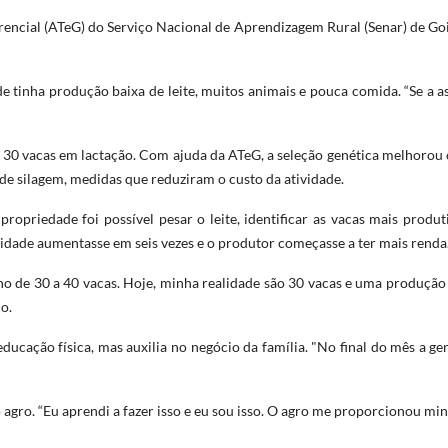
rencial (ATeG) do Serviço Nacional de Aprendizagem Rural (Senar) de Go
 tinha produção baixa de leite, muitos animais e pouca comida. “Se a as
m 30 vacas em lactação. Com ajuda da ATeG, a seleção genética melhorou
de silagem, medidas que reduziram o custo da atividade.
ropriedade foi possível pesar o leite, identificar as vacas mais produ
idade aumentasse em seis vezes e o produtor começasse a ter mais renda
o de 30 a 40 vacas. Hoje, minha realidade são 30 vacas e uma produção d
o.
educação física, mas auxilia no negócio da família. "No final do mês a ge
agro. “Eu aprendi a fazer isso e eu sou isso. O agro me proporcionou min