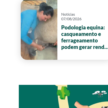
Notícias
07/08/2026
Podologia equina:
casqueamento e
ferrageamento
podem gerar renda
de até R$ 20 mil
por mês