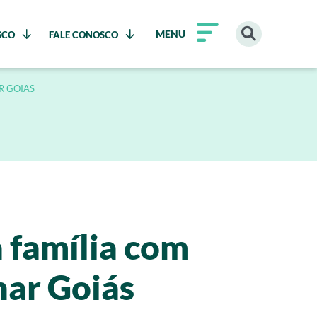
MENU
SCO
FALE CONOSCO
R GOIAS
 família com
nar Goiás