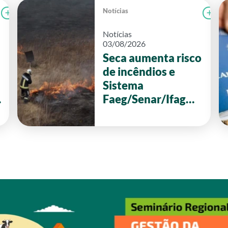
Notícias
Ler notícia
FAEG
Le
Notícias
03/08/2026
Seca aumenta risco
de incêndios e
Sistema
Faeg/Senar/Ifag
reforça ações de
prevenção