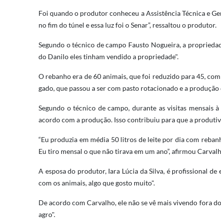
Foi quando o produtor conheceu a Assistência Técnica e Ge
no fim do túnel e essa luz foi o Senar”, ressaltou o produtor.
Segundo o técnico de campo Fausto Nogueira, a propriedade
do Danilo eles tinham vendido a propriedade".
O rebanho era de 60 animais, que foi reduzido para 45, co
gado, que passou a ser com pasto rotacionado e a produção 
Segundo o técnico de campo, durante as visitas mensais à p
acordo com a produção. Isso contribuiu para que a produtiv
“Eu produzia em média 50 litros de leite por dia com rebanh
Eu tiro mensal o que não tirava em um ano”, afirmou Carvalh
A esposa do produtor, Iara Lúcia da Silva, é profissional de 
com os animais, algo que gosto muito".
De acordo com Carvalho, ele não se vê mais vivendo fora do 
agro".