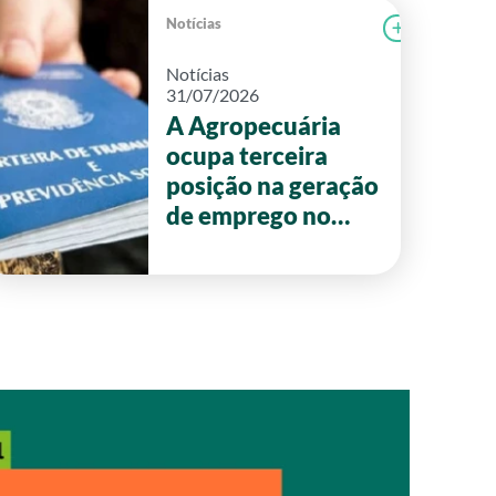
Notícias
r notícia
FAEG
Ler notícia
Notícias
31/07/2026
A Agropecuária
ocupa terceira
posição na geração
de emprego no
primeiro semestre
de 2026 em Goiás.