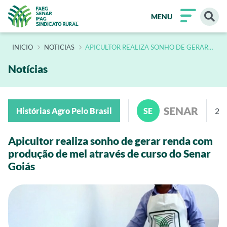
MENU
INÍCIO
NOTICIAS
APICULTOR REALIZA SONHO DE GERAR
RENDA COM PRODUCAO DE MEL
ATRAVES DE CURSO DO SENAR GOIAS
Notícias
SENAR
Histórias Agro Pelo Brasil
SE
25 
Apicultor realiza sonho de gerar renda com
produção de mel através de curso do Senar
Goiás