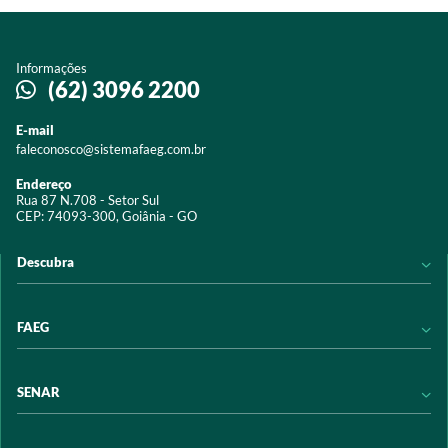
Informações
(62) 3096 2200
E-mail
faleconosco@sistemafaeg.com.br
Endereço
Rua 87 N.708 - Setor Sul
CEP: 74093-300, Goiânia - GO
Descubra
Notícias
FAEG
Acervo digital
Educação
Conheça a FAEG
SENAR
Programas e Serviços
Transparência
Eventos
Sindicatos
Conheça o SENAR