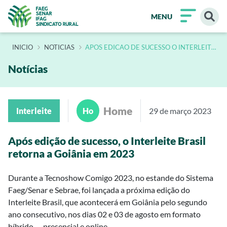
MENU
INÍCIO
NOTICIAS
APOS EDICAO DE SUCESSO O INTERLEITE
BRASIL RETORNA A GOIANIA EM 2023
Notícias
Home
Interleite
Ho
29 de março 2023
Após edição de sucesso, o Interleite Brasil
retorna a Goiânia em 2023
Durante a Tecnoshow Comigo 2023, no estande do Sistema
Faeg/Senar e Sebrae, foi lançada a próxima edição do
Interleite Brasil, que acontecerá em Goiânia pelo segundo
ano consecutivo, nos dias 02 e 03 de agosto em formato
híbrido — presencial e online.