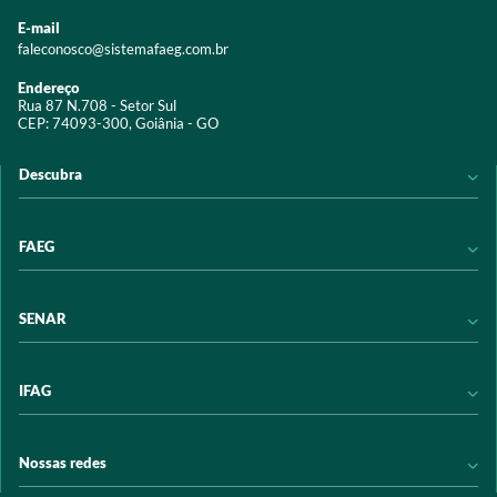
E-mail
faleconosco@sistemafaeg.com.br
Endereço
Rua 87 N.708 - Setor Sul
CEP: 74093-300, Goiânia - GO
Descubra
Notícias
FAEG
Acervo digital
Educação
Conheça a FAEG
SENAR
Programas e Serviços
Transparência
Eventos
Sindicatos
Conheça o SENAR
IFAG
Trabalhe conosco
Transparência
Políticas de privacidade
Política de Privacidade
Conheça o IFAG
Nossas redes
Arrecadação
Programas e Serviços