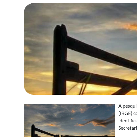
A pesquis
(IBGE) c
identifi
Secretar