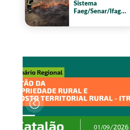
Sistema
Faeg/Senar/Ifag
reforça ações de
prevenção