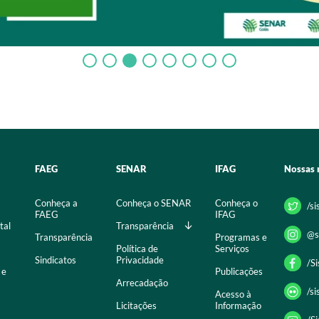
FAEG
SENAR
IFAG
Nossas 
Conheça a
Conheça o SENAR
Conheça o
/s
FAEG
IFAG
tal
Transparência
@s
Transparência
Programas e
Política de
Serviços
Sindicatos
Privacidade
/S
 e
Publicações
Arrecadação
/s
Acesso à
Licitações
Informação