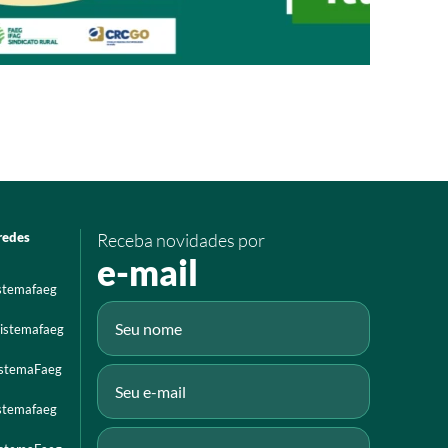
redes
Receba novidades por
e-mail
istemafaeg
istemafaeg
istemaFaeg
istemafaeg