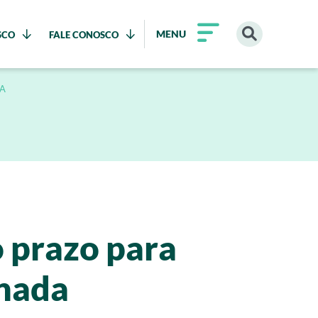
MENU
SCO
FALE CONOSCO
DA
o prazo para
onada