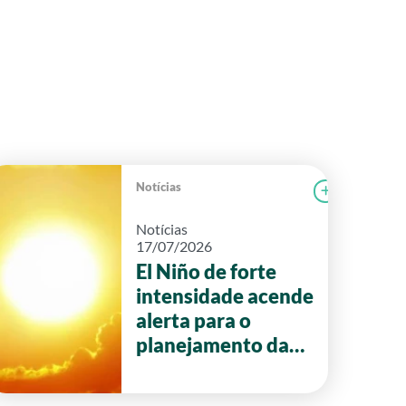
Notícias
r notícia
FAEG
Ler notícia
Notícias
17/07/2026
El Niño de forte
intensidade acende
alerta para o
planejamento da
safra 2026/27 em
Goiás