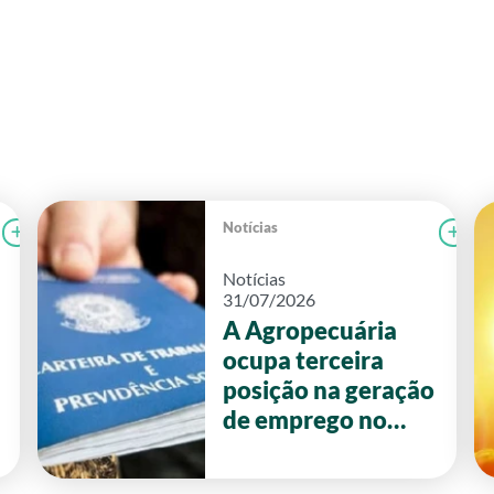
Notícias
Ler notícia
FAEG
Le
Notícias
31/07/2026
A Agropecuária
ocupa terceira
posição na geração
de emprego no
primeiro semestre
de 2026 em Goiás.