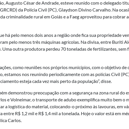
o, Augusto César de Andrade, esteve reunido com o delegado titu
(GRCRD) da Polícia Civil (PC), Glaydson Divino Carvalho. Na oca
da criminalidade rural em Goiás e a Faeg aproveitou para cobrar
e há pelo menos dois anos a região onde fica sua propriedade v
ram pelo menos três máquinas agrícolas. Na divisa, entre Buriti 
e. Uma outra produtora perdeu 70 toneladas de fertilizantes, sem
ações, como reuniões nos próprios municípios, com o objetivo de 
, estamos nos reunindo periodicamente com as polícias Civil (PC) e
ciamento esteja cada vez mais perto da população”, disse.
ambém demonstrou preocupação com a segurança na zona rural do e
rlos e Volneimar, o transporte de adubo exemplifica muito bem o 
r a logística do material, colocando-o próximo às lavouras, em vár
entre R$ 1,2 mil e R$ 1,4 mil a tonelada. Hoje o valor está em médi
lica Carlos.