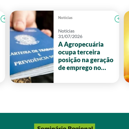
Notícias
Ler notícia
CAMPOLAB
Le
Notícias
31/07/2026
A Agropecuária
ocupa terceira
posição na geração
de emprego no
primeiro semestre
de 2026 em Goiás.