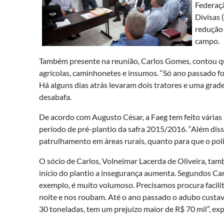
Federaçã
Divisas 
redução 
campo.
Também presente na reunião, Carlos Gomes, contou qu
agrícolas, caminhonetes e insumos. “Só ano passado fo
Há alguns dias atrás levaram dois tratores e uma grad
desabafa.
De acordo com Augusto César, a Faeg tem feito várias 
período de pré-plantio da safra 2015/2016. “Além disso
patrulhamento em áreas rurais, quanto para que o poli
O sócio de Carlos, Volneimar Lacerda de Oliveira, t
início do plantio a insegurança aumenta. Segundos Ca
exemplo, é muito volumoso. Precisamos procura facilita
noite e nos roubam. Até o ano passado o adubo custava 
30 toneladas, tem um prejuízo maior de R$ 70 mil”, exp