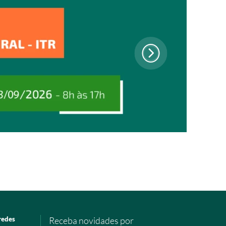
redes
Receba novidades por