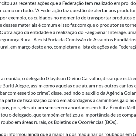
 citou as recentes ações que a Federação tem realizado em prol 
r como um todo. “A Federação faz questão de alertar aos produto
, por exemplo, os cuidados no momento de transportar produtos e
e desses materiais é comum e isso faz com que o produtor se torn
 “Outra ação da entidade é a realização do Faeg Senar Interage, um
egurança Rural. A existência da Comissão de Assuntos Fundiários
Rural, em março deste ano, completam a lista de ações ada Federaçã
a reunião, o delegado Glaydson Divino Carvalho, disse que está 
e Buriti Alegre, assim como aquelas que atuam nos outros cantos d
bar com esse tipo crime”, disse, pedindo o auxilio da Agência Goi
na parte de fiscalização como em abordagens à caminhões gaiolas e 
upos, pois, eles atuam sem serem abordados em blitz. É muito fácil 
tou o delegado, que também enfatizou a importância de se compart
 roubo em áreas rurais, os Boletins de Ocorrências (BOs).
ado informou ainda que a maioria dos maquinários roubados em G