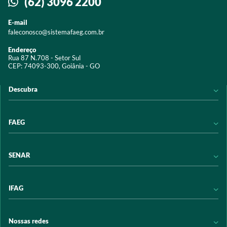
(62) 3096 2200
E-mail
faleconosco@sistemafaeg.com.br
Endereço
Rua 87 N.708 - Setor Sul
CEP: 74093-300, Goiânia - GO
Descubra
Notícias
FAEG
Acervo digital
Educação
Conheça a FAEG
SENAR
Programas e Serviços
Transparência
Eventos
Sindicatos
Conheça o SENAR
IFAG
Trabalhe conosco
Transparência
Políticas de privacidade
Política de Privacidade
Conheça o IFAG
Nossas redes
Arrecadação
Programas e Serviços