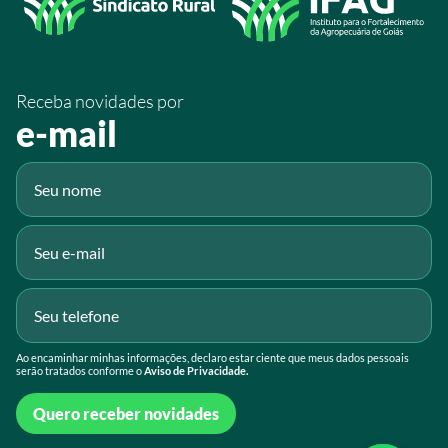
/SistemaFaeg
/sistemafaeg
Receba novidades por
Fluig
e-mail
Gmail
Ao encaminhar minhas informações, declaro estar ciente que meus dados pessoais
serão tratados conforme o
Aviso de Privacidade.
Quero receber novidades