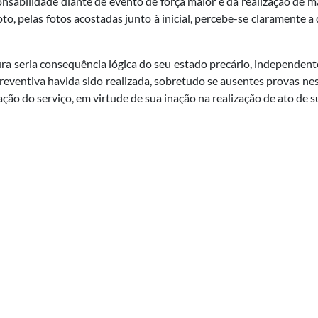
onsabilidade diante de evento de força maior e da realização de 
 pelas fotos acostadas junto à inicial, percebe-se claramente a 
ra seria consequência lógica do seu estado precário, independe
ventiva havida sido realizada, sobretudo se ausentes provas ness
tação do serviço, em virtude de sua inação na realização de ato d