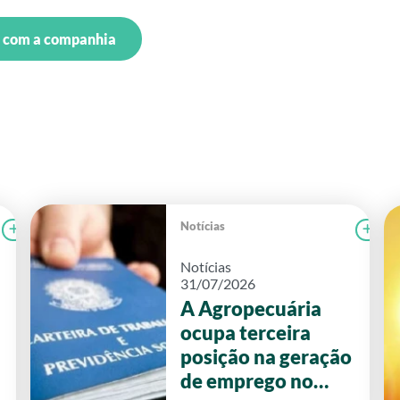
s com a companhia
Notícias
Ler notícia
FAEG
Le
Notícias
31/07/2026
A Agropecuária
ocupa terceira
posição na geração
de emprego no