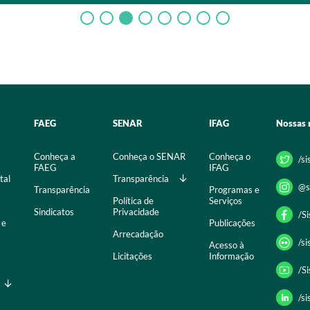
FAEG
SENAR
IFAG
Nossas 
Conheça a
Conheça o SENAR
Conheça o
/s
FAEG
IFAG
tal
Transparência
@s
Transparência
Programas e
Política de
Serviços
Sindicatos
Privacidade
/S
 e
Publicações
Arrecadação
/s
Acesso à
Licitações
Informação
/S
/s