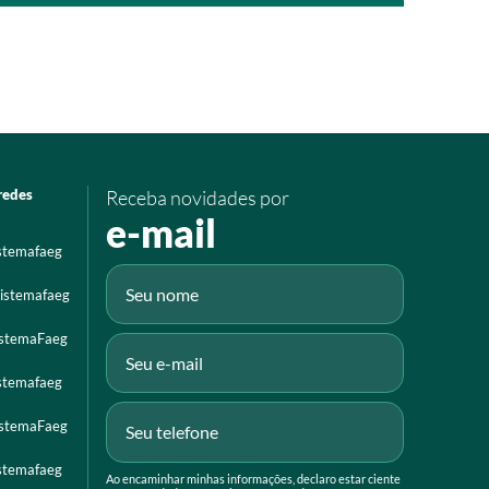
redes
Receba novidades por
e-mail
istemafaeg
istemafaeg
istemaFaeg
istemafaeg
istemaFaeg
istemafaeg
Ao encaminhar minhas informações, declaro estar ciente