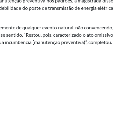
manutenção preventiva nos padrões, a magistrada disse
debilidade do poste de transmissão de energia elétrica
ntemente de qualquer evento natural, não convencendo,
e sentido. “Restou, pois, caracterizado o ato omissivo
e sua incumbência (manutenção preventiva)”, completou.