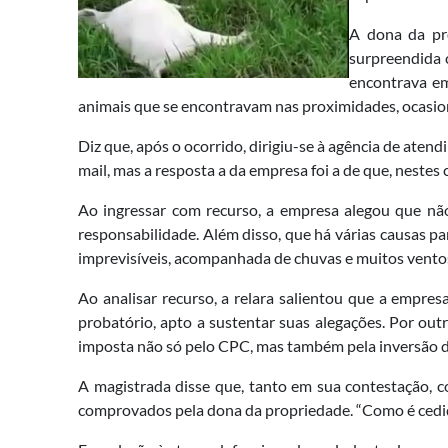
A dona da pr
surpreendida c
encontrava em
animais que se encontravam nas proximidades, ocasion
Diz que, após o ocorrido, dirigiu-se à agência de ate
mail, mas a resposta a da empresa foi a de que, nestes
Ao ingressar com recurso, a empresa alegou que não
responsabilidade. Além disso, que há várias causas p
imprevisíveis, acompanhada de chuvas e muitos vent
Ao analisar recurso, a relara salientou que a empre
probatório, apto a sustentar suas alegações. Por out
imposta não só pelo CPC, mas também pela inversão d
A magistrada disse que, tanto em sua contestação, c
comprovados pela dona da propriedade. “Como é cediço,