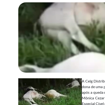
A Celg Distrib
dona de uma p
após a queda d
Mônica Cezar 
Especial Cível