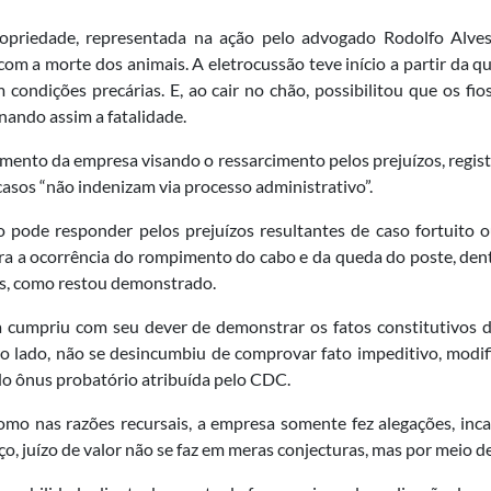
opriedade, representada na ação pelo advogado Rodolfo Alves
om a morte dos animais. A eletrocussão teve início a partir da q
 condições precárias. E, ao cair no chão, possibilitou que os f
ando assim a fatalidade.
ndimento da empresa visando o ressarcimento pelos prejuízos, regis
 casos “não indenizam via processo administrativo”.
 pode responder pelos prejuízos resultantes de caso fortuito 
ara a ocorrência do rompimento do cabo e da queda do poste, dent
os, como restou demonstrado.
sa cumpriu com seu dever de demonstrar os fatos constitutivos 
ro lado, não se desincumbiu de comprovar fato impeditivo, modific
o ônus probatório atribuída pelo CDC.
omo nas razões recursais, a empresa somente fez alegações, inca
 juízo de valor não se faz em meras conjecturas, mas por meio de 