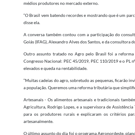
médios produtores no mercado externo.
“O Brasil vem batendo recordes e mostrando que é um parce
disse ela.
A conversa também contou com a participação do consulto
Goiás (IFAG), Alexandro Alves dos Santos, e da consultora 
Outro assunto tratado no Agro pelo Brasil foi a reform
Congresso Nacional: PEC 45/2019, PEC 110/2019 e o PL nº 3
elevados e queda na rentabilidade.
“Muitas cadeias do agro, sobretudo as pequenas, ficarão inv
a população. Queremos uma reforma tributária que simplifiq
Artesanais - Os alimentos artesanais e tradicionais tam
Agricultura, Rodrigo Lopes, e a supervisora de Assistência
para os produtores rurais e explicaram os critérios pa
artesanalmente.
O último assunto do dia foi o programa Agronordeste, pla