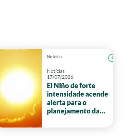
Notícias
r notícia
FAEG
Ler notícia
Notícias
17/07/2026
El Niño de forte
intensidade acende
alerta para o
planejamento da
safra 2026/27 em
Goiás