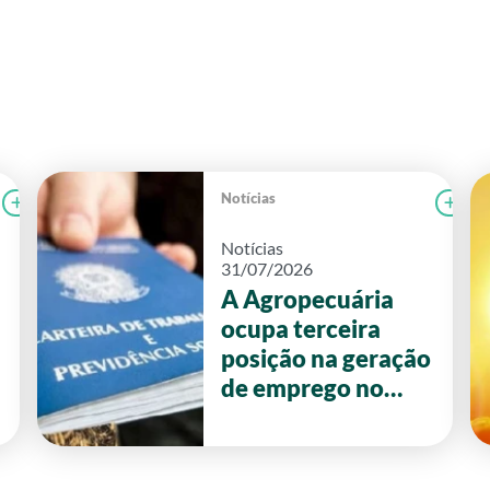
Notícias
Ler notícia
FAEG
Le
Notícias
31/07/2026
A Agropecuária
ocupa terceira
posição na geração
de emprego no
primeiro semestre
de 2026 em Goiás.