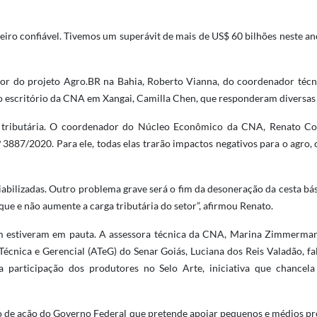
iro confiável. Tivemos um superávit de mais de US$ 60 bilhões neste a
r do projeto Agro.BR na Bahia, Roberto Vianna, do coordenador técni
do escritório da CNA em Xangai, Camilla Chen, que responderam diversas 
a tributária. O coordenador do Núcleo Econômico da CNA, Renato Conc
887/2020. Para ele, todas elas trarão impactos negativos para o agro,
iabilizadas. Outro problema grave será o fim da desoneração da cesta bás
ue e não aumente a carga tributária do setor”, afirmou Renato.
bém estiveram em pauta. A assessora técnica da CNA, Marina Zimmerma
 Técnica e Gerencial (ATeG) do Senar Goiás, Luciana dos Reis Valadão, 
ra participação dos produtores no Selo Arte, iniciativa que chance
no de ação do Governo Federal que pretende apoiar pequenos e médios p