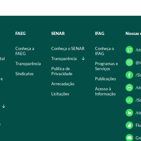
FAEG
SENAR
IFAG
Nossas 
Conheça a
Conheça o SENAR
Conheça o
/s
FAEG
IFAG
tal
Transparência
@s
Transparência
Programas e
Política de
Serviços
Sindicatos
Privacidade
/S
 e
Publicações
Arrecadação
/s
Acesso à
Licitações
Informação
/S
/s
e
e
Flu
Gm