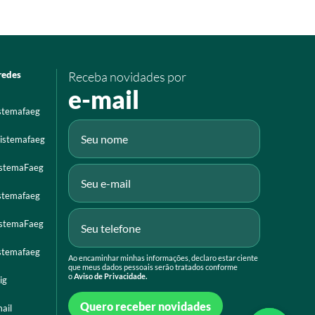
redes
Receba novidades por
e-mail
istemafaeg
istemafaeg
istemaFaeg
istemafaeg
istemaFaeg
istemafaeg
Ao encaminhar minhas informações, declaro estar ciente
que meus dados pessoais serão tratados conforme
o
Aviso de Privacidade.
ig
Quero receber novidades
ail