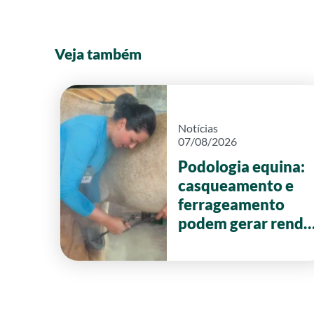
Veja também
Notícias
07/08/2026
Podologia equina:
casqueamento e
ferrageamento
podem gerar renda
de até R$ 20 mil
por mês