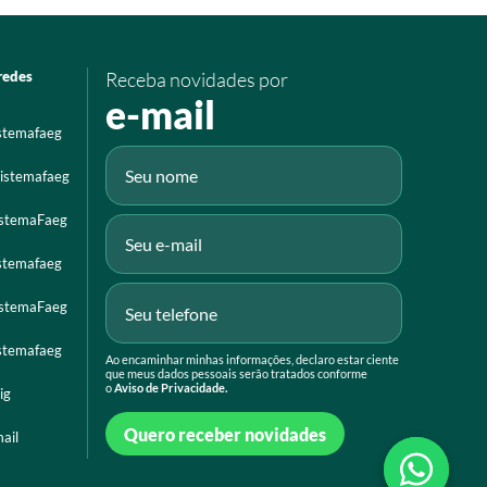
redes
Receba novidades por
e-mail
istemafaeg
istemafaeg
istemaFaeg
istemafaeg
istemaFaeg
istemafaeg
Ao encaminhar minhas informações, declaro estar ciente
que meus dados pessoais serão tratados conforme
o
Aviso de Privacidade.
ig
Quero receber novidades
ail