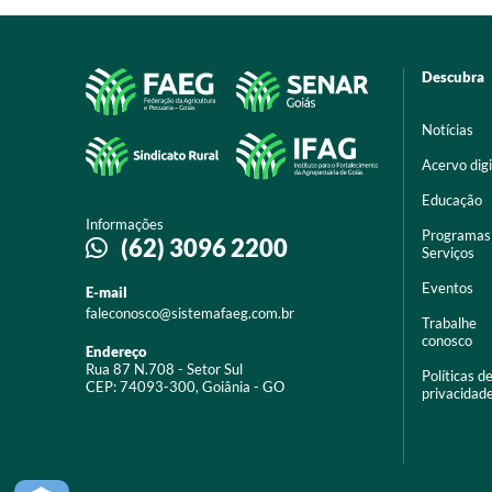
Descubra
Notícias
Acervo digi
Educação
Informações
Programas
(62) 3096 2200
Serviços
Eventos
E-mail
faleconosco@sistemafaeg.com.br
Trabalhe
conosco
Endereço
Rua 87 N.708 - Setor Sul
Políticas d
CEP: 74093-300, Goiânia - GO
privacidad