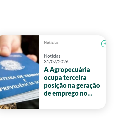
Notícias
r notícia
CAMPOLAB
Ler notícia
Notícias
31/07/2026
A Agropecuária
ocupa terceira
posição na geração
de emprego no
primeiro semestre
de 2026 em Goiás.