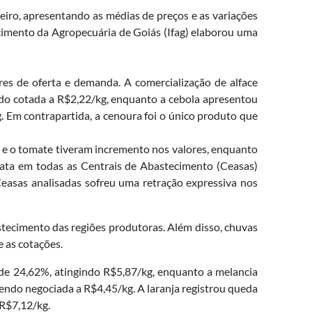
eiro, apresentando as médias de preços e as variações
lecimento da Agropecuária de Goiás (Ifag) elaborou uma
res de oferta e demanda. A comercialização de alface
endo cotada a R$2,22/kg, enquanto a cebola apresentou
 Em contrapartida, a cenoura foi o único produto que
a e o tomate tiveram incremento nos valores, enquanto
atata em todas as Centrais de Abastecimento (Ceasas)
 Ceasas analisadas sofreu uma retração expressiva nos
tecimento das regiões produtoras. Além disso, chuvas
e as cotações.
de 24,62%, atingindo R$5,87/kg, enquanto a melancia
endo negociada a R$4,45/kg. A laranja registrou queda
 R$7,12/kg.