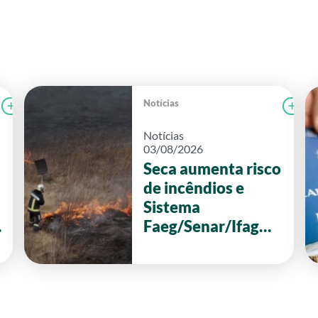
Notícias
Ler notícia
CAMPOLAB
Le
Notícias
03/08/2026
Seca aumenta risco
de incêndios e
Sistema
Faeg/Senar/Ifag
reforça ações de
prevenção