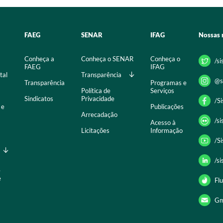
FAEG
SENAR
IFAG
Nossas 
Conheça a
Conheça o SENAR
Conheça o
/s
FAEG
IFAG
tal
Transparência
@s
Transparência
Programas e
Política de
Serviços
Sindicatos
Privacidade
/S
 e
Publicações
Arrecadação
/s
Acesso à
Licitações
Informação
/S
/s
e
e
Flu
Gm