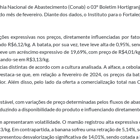
nhia Nacional de Abastecimento (Conab) o 03° Boletim Hortigranj
 do mês de fevereiro. Diante dos dados, o Instituto para o Forta
ções expressivas nos preços, diretamente influenciadas por fato
ndo R$6,12/kg. A batata, por sua vez, teve leve alta de 0,95%, s
eve um acréscimo expressivo de 19,69%, com preço de R$4,01/kg.
ixando-se em R$3,13/kg.
s distintas de acordo com a cultura analisada. A alface, a cebol
estaca-se que, em relação a fevereiro de 2024, os preços da b
rior. Além disso, pelo lado da oferta a comercialização total nas
tável, com variações de preço determinadas pelos fluxos de abas
reduzindo a disponibilidade do produto e influenciando diretament
 apresentaram volatilidade. O mamão registrou alta expressiva 
3/kg. Em contrapartida, a banana sofreu uma retração de 5,14%, s
resentou desvalorização significativa de 14,01%, sendo cotada a