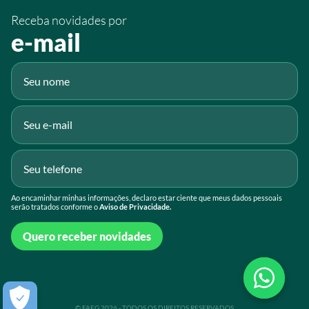
/sistemafaeg
Receba novidades por
Fluig
e-mail
Gmail
Ao encaminhar minhas informações, declaro estar ciente que meus dados pessoais
serão tratados conforme o
Aviso de Privacidade.
Quero receber novidades
© FAEG 2026 - TODOS OS DIREITOS RESERVADOS