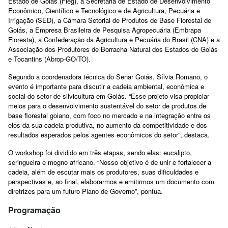
Estado de Goiás (Fieg), a Secretaria de Estado de Desenvolvimento
Econômico, Científico e Tecnológico e de Agricultura, Pecuária e
Irrigação (SED), a Câmara Setorial de Produtos de Base Florestal de
Goiás, a Empresa Brasileira de Pesquisa Agropecuária (Embrapa
Floresta), a Confederação da Agricultura e Pecuária do Brasil (CNA) e a
Associação dos Produtores de Borracha Natural dos Estados de Goiás
e Tocantins (Abrop-GO/TO).
Segundo a coordenadora técnica do Senar Goiás, Sílvia Romano, o
evento é importante para discutir a cadeia ambiental, econômica e
social do setor de silvicultura em Goiás. “Esse projeto visa propiciar
meios para o desenvolvimento sustentável do setor de produtos de
base florestal goiano, com foco no mercado e na integração entre os
elos da sua cadeia produtiva, no aumento da competitividade e dos
resultados esperados pelos agentes econômicos do setor”, destaca.
O workshop foi dividido em três etapas, sendo elas: eucalipto,
seringueira e mogno africano. “Nosso objetivo é de unir e fortalecer a
cadeia, além de escutar mais os produtores, suas dificuldades e
perspectivas e, ao final, elaborarmos e emitirmos um documento com
diretrizes para um futuro Plano de Governo”, pontua.
Programação