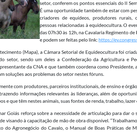
setor, conferem os pontos essenciais do II Se
É uma oportunidade também de estar com pess
criadores de equídeos, produtores rurais, 
pessoas relacionadas à equideocultura. O even
das 07h30 às 12h, na Cavalaria Regimento de 
e podem ser feitas pelo link:
https://ev.congre
tecimento (Mapa), a Câmara Setorial de Equideocultura foi cria
s do setor, sendo um deles a Confederação da Agricultura e 
representante da CNA e que também coordena como Presidente, 
am soluções aos problemas do setor nestes fóruns.
ente com produtores, parceiros institucionais, de ensino e órgã
trazendo informações relevantes às lideranças, além de oportun
 e que têm nestes animais, suas fontes de renda, trabalho, lazer 
r Goiás reforça sobre a necessidade de articulação para dar o 
 visando à capacitação de mão de obra disponível. “Trabalhamos
 do Agronegócio do Cavalo, o Manual de Boas Práticas de Man