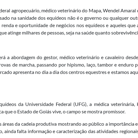
federal agropecuário, médico veterinário do Mapa, Wendel Amaral 
essado na sanidade dos equídeos não é o governo ou qualquer outra
e renda e oportunidade de negócios nos equídeos e aqueles que
e atinge milhares de pessoas, seja na saúde quanto sobrevivência 
erá a abordagem do gestor, médico veterinário e cavaleiro desd
provas de marcha, passando por hipismo, laço, tambor e enduro 
ercado apresenta no dia a dia dos centros equestres e estamos aqui 
uídeos da Universidade Federal (UFG), a médica veterinária, 
a que o Estado de Goiás vive, o campo se mostra promissor.
s áreas da cadeia produtiva mostrando ao público a importância 
, ainda falta informação e caracterização das atividades regionai