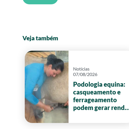
Veja também
Notícias
07/08/2026
Podologia equina:
casqueamento e
ferrageamento
podem gerar renda
de até R$ 20 mil
por mês