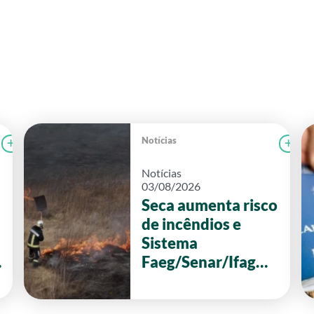
Notícias
Ler notícia
CAMPOLAB
Le
Notícias
03/08/2026
Seca aumenta risco
de incêndios e
Sistema
Faeg/Senar/Ifag
reforça ações de
prevenção