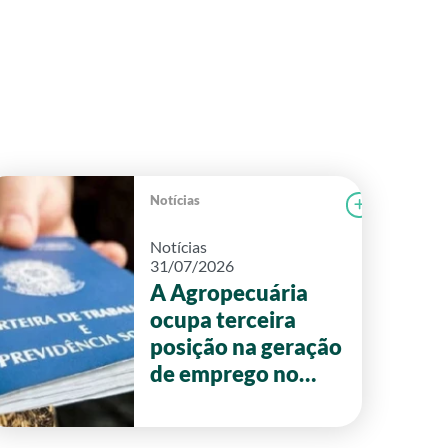
Notícias
r notícia
CAMPOLAB
Ler notícia
Notícias
31/07/2026
A Agropecuária
ocupa terceira
posição na geração
de emprego no
primeiro semestre
de 2026 em Goiás.