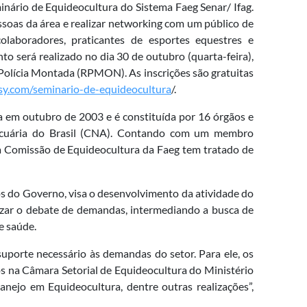
minário de Equideocultura do Sistema Faeg Senar/ Ifag.
oas da área e realizar networking com um público de
colaboradores, praticantes de esportes equestres e
to será realizado no dia 30 de outubro (quarta-feira),
Polícia Montada (RPMON). As inscrições são gratuitas
ssy.com/seminario-de-equideocultura
/.
da em outubro de 2003 e é constituída por 16 órgãos e
Pecuária do Brasil (CNA). Contando com um membro
a Comissão de Equideocultura da Faeg tem tratado de
os do Governo, visa o desenvolvimento da atividade do
izar o debate de demandas, intermediando a busca de
e saúde.
suporte necessário às demandas do setor. Para ele, os
 na Câmara Setorial de Equideocultura do Ministério
ejo em Equideocultura, dentre outras realizações”,