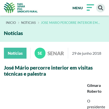
MENU
INÍCIO
NOTICIAS
JOSE MARIO PERCORRE INTERIOR EM
VISITAS TECNICAS E PALESTRA
Notícias
SENAR
Notícias
SE
29 de junho 2018
José Mário percorre interior em visitas
técnicas e palestra
Gilmara
Roberto
O
presidente