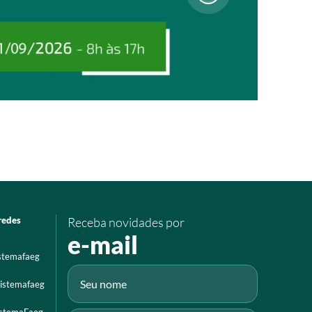
redes
Receba novidades por
e-mail
istemafaeg
istemafaeg
istemaFaeg