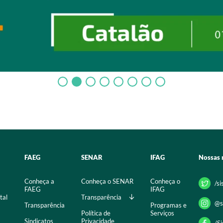
FAEG
SENAR
IFAG
Nossas 
Conheça a
Conheça o SENAR
Conheça o
/s
FAEG
IFAG
tal
Transparência
@s
Transparência
Programas e
Política de
Serviços
Sindicatos
Privacidade
/S