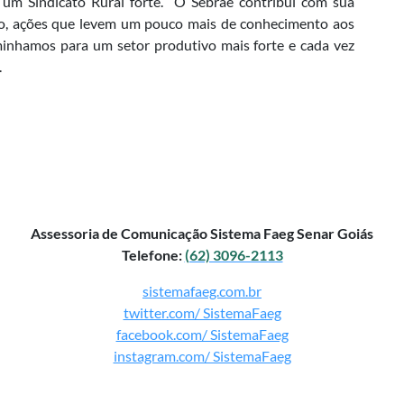
 um Sindicato Rural forte. “O Sebrae contribui com sua
sco, ações que levem um pouco mais de conhecimento aos
aminhamos para um setor produtivo mais forte e cada vez
.
Assessoria de Comunicação Sistema Faeg Senar Goiás
Telefone:
(62) 3096-2113
sistemafaeg.com.br
twitter.com/ SistemaFaeg
facebook.com/ SistemaFaeg
instagram.com/ SistemaFaeg