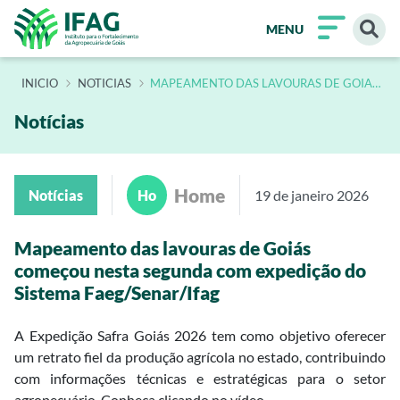
MENU
INÍCIO
NOTICIAS
MAPEAMENTO DAS LAVOURAS DE GOIAS
COMECOU NESTA SEGUNDA COM
EXPEDICAO DO SISTEMA FAEG SENAR
IFAG
Notícias
Home
Notícias
Ho
19 de janeiro 2026
Mapeamento das lavouras de Goiás
começou nesta segunda com expedição do
Sistema Faeg/Senar/Ifag
A Expedição Safra Goiás 2026 tem como objetivo oferecer
um retrato fiel da produção agrícola no estado, contribuindo
com informações técnicas e estratégicas para o setor
agropecuário. Conheça clicando no vídeo.