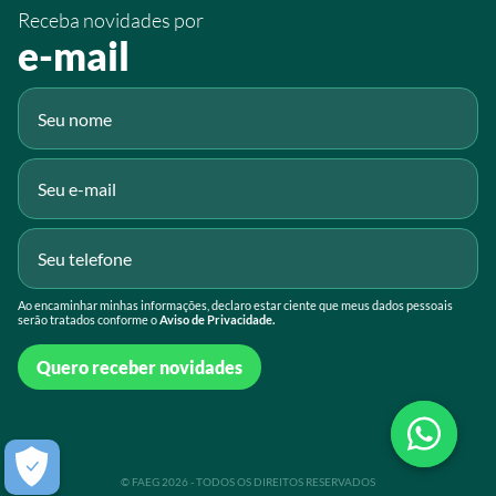
Receba novidades por
Fluig
e-mail
Gmail
Ao encaminhar minhas informações, declaro estar ciente que meus dados pessoais
serão tratados conforme o
Aviso de Privacidade.
Quero receber novidades
© FAEG 2026 - TODOS OS DIREITOS RESERVADOS