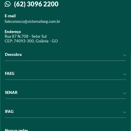
(62) 3096 2200
E-mail
faleconosco@sistemafaeg.com.br
Endereço
Rua 87 N.708 - Setor Sul
CEP: 74093-300, Goiânia - GO
Descubra
Notícias
FAEG
Acervo digital
Educação
Conheça a FAEG
SENAR
Programas e Serviços
Transparência
Eventos
Sindicatos
Conheça o SENAR
IFAG
Trabalhe conosco
Transparência
Políticas de privacidade
Política de Privacidade
Conheça o IFAG
Nossas redes