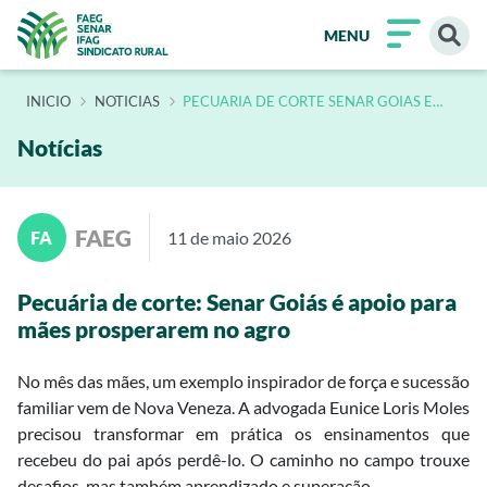
MENU
INÍCIO
NOTICIAS
PECUARIA DE CORTE SENAR GOIAS E
APOIO PARA MAES PROSPERAREM NO
AGRO
Notícias
FAEG
FA
11 de maio 2026
Pecuária de corte: Senar Goiás é apoio para
mães prosperarem no agro
No mês das mães, um exemplo inspirador de força e sucessão
familiar vem de Nova Veneza. A advogada Eunice Loris Moles
precisou transformar em prática os ensinamentos que
recebeu do pai após perdê-lo. O caminho no campo trouxe
desafios, mas também aprendizado e superação.