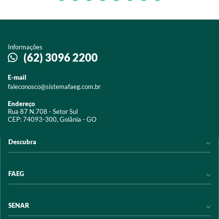
Informações
(62) 3096 2200
E-mail
faleconosco@sistemafaeg.com.br
Endereço
Rua 87 N.708 - Setor Sul
CEP: 74093-300, Goiânia - GO
Descubra
Notícias
FAEG
Acervo digital
Educação
Conheça a FAEG
SENAR
Programas e Serviços
Transparência