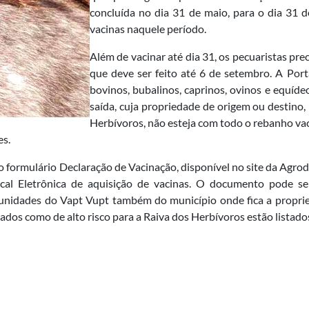
concluída no dia 31 de maio, para o dia 31 d
vacinas naquele período.
Além de vacinar até dia 31, os pecuaristas pr
que deve ser feito até 6 de setembro. A Port
bovinos, bubalinos, caprinos, ovinos e equíde
saída, cuja propriedade de origem ou destino, 
Herbívoros, não esteja com todo o rebanho vac
es.
o formulário Declaração de Vacinação, disponível no site da Agro
cal Eletrônica de aquisição de vacinas. O documento pode s
unidades do Vapt Vupt também do município onde fica a propried
cados como de alto risco para a Raiva dos Herbívoros estão listado