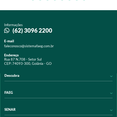
Informações
(62) 3096 2200
E-mail
faleconosco@sistemafaeg.com.br
Endereço
Rua 87 N.708 - Setor Sul
CEP: 74093-300, Goiânia - GO
Descubra
Notícias
FAEG
Acervo digital
Educação
Conheça a FAEG
SENAR
Programas e Serviços
Transparência